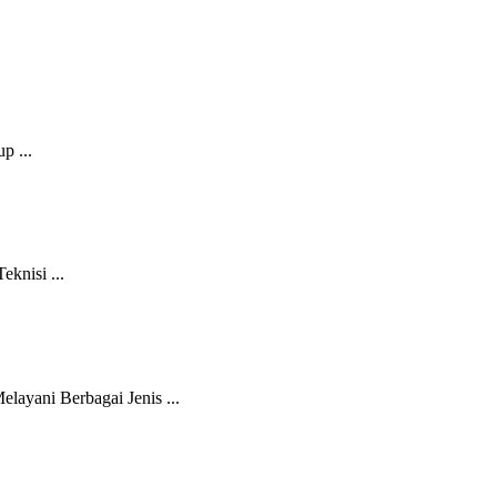
p ...
knisi ...
ayani Berbagai Jenis ...