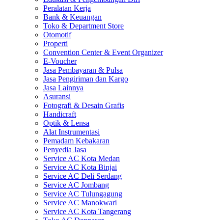
Peralatan Kerja
Bank & Keuangan
Toko & Department Store
Otomotif
Properti
Convention Center & Event Organizer
E-Voucher
Jasa Pembayaran & Pulsa
Jasa Pengiriman dan Kargo
Jasa Lainnya
Asuransi
Fotografi & Desain Grafis
Handicraft
Optik & Lensa
Alat Instrumentasi
Pemadam Kebakaran
Penyedia Jasa
Service AC Kota Medan
Service AC Kota Binjai
Service AC Deli Serdang
Service AC Jombang
Service AC Tulungagung
Service AC Manokwari
Service AC Kota Tangerang