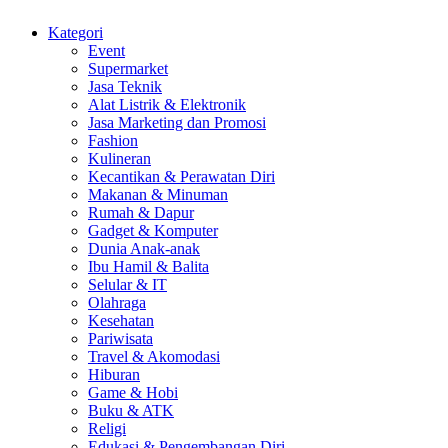
Kategori
Event
Supermarket
Jasa Teknik
Alat Listrik & Elektronik
Jasa Marketing dan Promosi
Fashion
Kulineran
Kecantikan & Perawatan Diri
Makanan & Minuman
Rumah & Dapur
Gadget & Komputer
Dunia Anak-anak
Ibu Hamil & Balita
Selular & IT
Olahraga
Kesehatan
Pariwisata
Travel & Akomodasi
Hiburan
Game & Hobi
Buku & ATK
Religi
Edukasi & Pengembangan Diri