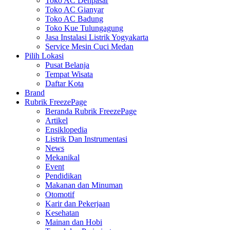
Toko AC Denpasar
Toko AC Gianyar
Toko AC Badung
Toko Kue Tulungagung
Jasa Instalasi Listrik Yogyakarta
Service Mesin Cuci Medan
Pilih Lokasi
Pusat Belanja
Tempat Wisata
Daftar Kota
Brand
Rubrik FreezePage
Beranda Rubrik FreezePage
Artikel
Ensiklopedia
Listrik Dan Instrumentasi
News
Mekanikal
Event
Pendidikan
Makanan dan Minuman
Otomotif
Karir dan Pekerjaan
Kesehatan
Mainan dan Hobi