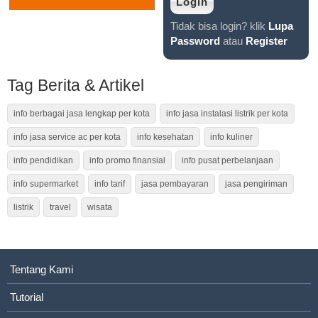
Tidak bisa login? klik
Lupa
Password
atau
Register
Tag Berita & Artikel
info berbagai jasa lengkap per kota
info jasa instalasi listrik per kota
info jasa service ac per kota
info kesehatan
info kuliner
info pendidikan
info promo finansial
info pusat perbelanjaan
info supermarket
info tarif
jasa pembayaran
jasa pengiriman
listrik
travel
wisata
Tentang Kami
Tutorial