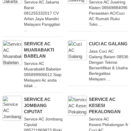
Service AC Jakarta
Service AC Juwiring
Barat
Klaten 08569884096 M
081255332017 CV
Perawatan AC/Cuci
Arfan Jaya Mandiri
AC Rumah Ruko
Melayani Panggilan
Toko ...
...
SERVICE AC
CUCI AC GALANG
MUARABAKTI
Jasa Cuci AC
BABELAN
Galang Batam 08536
Dengan Teknisi
Service AC
Bersertifikat & Usaha
Muarabakti Babelan
Berlegalitas
085899906612 Siap
Melayani ...
Melayani Ac anda
tidak ...
SERVICE AC
SERVICE AC
JOMBANG
KESESI
CIPUTAT
PEKALONGAN
Service AC Jombang
Service AC
Ciputat
Kesesi Pekalongan Me
085711869873 Rizki
Cuci AC