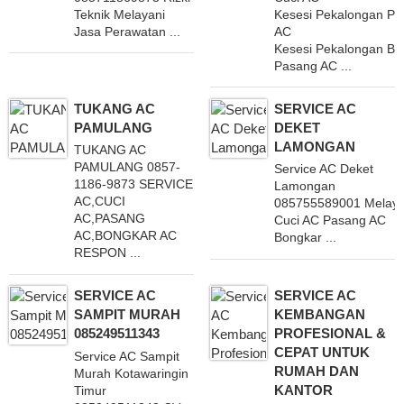
Teknik Melayani
Kesesi Pekalongan P
Jasa Perawatan ...
AC
Kesesi Pekalongan Bo
Pasang AC ...
TUKANG AC
SERVICE AC
PAMULANG
DEKET
LAMONGAN
TUKANG AC
PAMULANG 0857-
Service AC Deket
1186-9873 SERVICE
Lamongan
AC,CUCI
085755589001 Melaya
AC,PASANG
Cuci AC Pasang AC
AC,BONGKAR AC
Bongkar ...
RESPON ...
SERVICE AC
SERVICE AC
SAMPIT MURAH
KEMBANGAN
085249511343
PROFESIONAL &
CEPAT UNTUK
Service AC Sampit
RUMAH DAN
Murah Kotawaringin
KANTOR
Timur