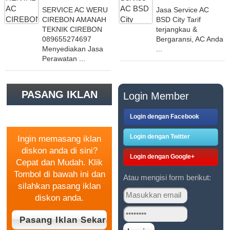
SERVICE AC WERU
Jasa Service AC
CIREBON AMANAH
BSD City Tarif
TEKNIK CIREBON
terjangkau &
089655274697
Bergaransi, AC Anda
Menyediakan Jasa
...
Perawatan ...
PASANG IKLAN
Login Member
GRATIS
Login dengan Facebook
Login dengan Twitter
Ingin memasang iklan
diskon anda di sini?
Login dengan Google+
Cepat dan Mudah. Klik
Tombol di bawah ini dan
Atau mengisi form berikut:
silahkan pasang iklan
diskon anda.