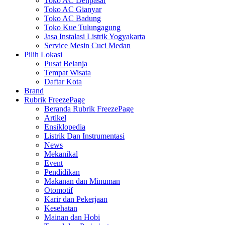
Toko AC Denpasar
Toko AC Gianyar
Toko AC Badung
Toko Kue Tulungagung
Jasa Instalasi Listrik Yogyakarta
Service Mesin Cuci Medan
Pilih Lokasi
Pusat Belanja
Tempat Wisata
Daftar Kota
Brand
Rubrik FreezePage
Beranda Rubrik FreezePage
Artikel
Ensiklopedia
Listrik Dan Instrumentasi
News
Mekanikal
Event
Pendidikan
Makanan dan Minuman
Otomotif
Karir dan Pekerjaan
Kesehatan
Mainan dan Hobi