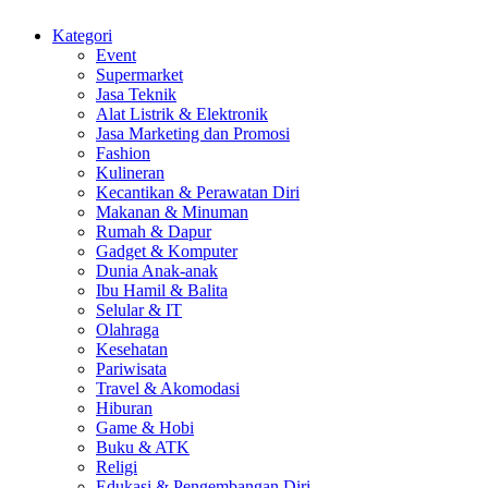
Kategori
Event
Supermarket
Jasa Teknik
Alat Listrik & Elektronik
Jasa Marketing dan Promosi
Fashion
Kulineran
Kecantikan & Perawatan Diri
Makanan & Minuman
Rumah & Dapur
Gadget & Komputer
Dunia Anak-anak
Ibu Hamil & Balita
Selular & IT
Olahraga
Kesehatan
Pariwisata
Travel & Akomodasi
Hiburan
Game & Hobi
Buku & ATK
Religi
Edukasi & Pengembangan Diri