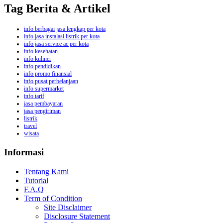
Tag Berita & Artikel
info berbagai jasa lengkap per kota
info jasa instalasi listrik per kota
info jasa service ac per kota
info kesehatan
info kuliner
info pendidikan
info promo finansial
info pusat perbelanjaan
info supermarket
info tarif
jasa pembayaran
jasa pengiriman
listrik
travel
wisata
Informasi
Tentang Kami
Tutorial
F.A.Q
Term of Condition
Site Disclaimer
Disclosure Statement