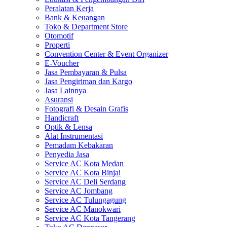
Peralatan Kerja
Bank & Keuangan
Toko & Department Store
Otomotif
Properti
Convention Center & Event Organizer
E-Voucher
Jasa Pembayaran & Pulsa
Jasa Pengiriman dan Kargo
Jasa Lainnya
Asuransi
Fotografi & Desain Grafis
Handicraft
Optik & Lensa
Alat Instrumentasi
Pemadam Kebakaran
Penyedia Jasa
Service AC Kota Medan
Service AC Kota Binjai
Service AC Deli Serdang
Service AC Jombang
Service AC Tulungagung
Service AC Manokwari
Service AC Kota Tangerang