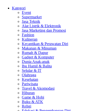
Kategori
Event
Supermarket
Jasa Teknik
Alat Listrik & Elektronik
Jasa Marketing dan Promosi
Fashion
Kulineran
Kecantikan & Perawatan Diri
Makanan & Minuman
Rumah & Dapur
Gadget & Komputer
Dunia Anak-anak
Ibu Hamil & Balita
Selular & IT
Olahraga
Kesehatan
Pariwisata
Travel & Akomodasi
Hiburan
Game & Hobi
Buku & ATK
Religi
Edukasi & Pengembangan Diri