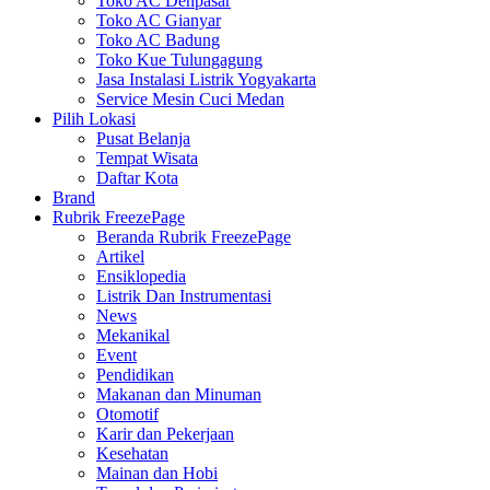
Toko AC Denpasar
Toko AC Gianyar
Toko AC Badung
Toko Kue Tulungagung
Jasa Instalasi Listrik Yogyakarta
Service Mesin Cuci Medan
Pilih Lokasi
Pusat Belanja
Tempat Wisata
Daftar Kota
Brand
Rubrik FreezePage
Beranda Rubrik FreezePage
Artikel
Ensiklopedia
Listrik Dan Instrumentasi
News
Mekanikal
Event
Pendidikan
Makanan dan Minuman
Otomotif
Karir dan Pekerjaan
Kesehatan
Mainan dan Hobi