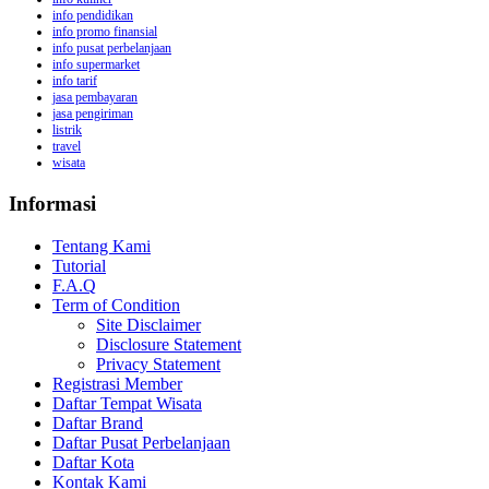
info pendidikan
info promo finansial
info pusat perbelanjaan
info supermarket
info tarif
jasa pembayaran
jasa pengiriman
listrik
travel
wisata
Informasi
Tentang Kami
Tutorial
F.A.Q
Term of Condition
Site Disclaimer
Disclosure Statement
Privacy Statement
Registrasi Member
Daftar Tempat Wisata
Daftar Brand
Daftar Pusat Perbelanjaan
Daftar Kota
Kontak Kami