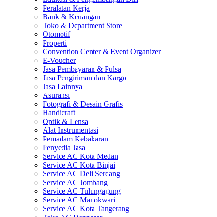
Peralatan Kerja
Bank & Keuangan
Toko & Department Store
Otomotif
Properti
Convention Center & Event Organizer
E-Voucher
Jasa Pembayaran & Pulsa
Jasa Pengiriman dan Kargo
Jasa Lainnya
Asuransi
Fotografi & Desain Grafis
Handicraft
Optik & Lensa
Alat Instrumentasi
Pemadam Kebakaran
Penyedia Jasa
Service AC Kota Medan
Service AC Kota Binjai
Service AC Deli Serdang
Service AC Jombang
Service AC Tulungagung
Service AC Manokwari
Service AC Kota Tangerang