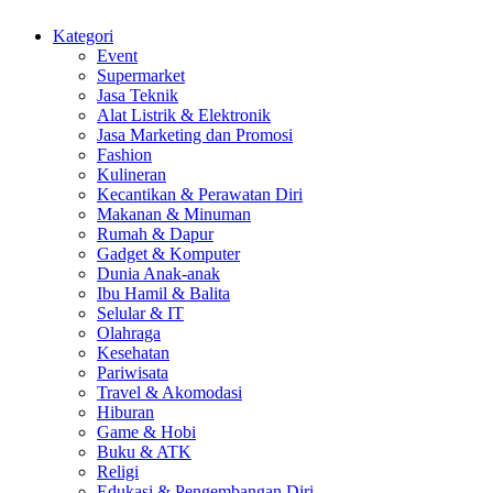
Kategori
Event
Supermarket
Jasa Teknik
Alat Listrik & Elektronik
Jasa Marketing dan Promosi
Fashion
Kulineran
Kecantikan & Perawatan Diri
Makanan & Minuman
Rumah & Dapur
Gadget & Komputer
Dunia Anak-anak
Ibu Hamil & Balita
Selular & IT
Olahraga
Kesehatan
Pariwisata
Travel & Akomodasi
Hiburan
Game & Hobi
Buku & ATK
Religi
Edukasi & Pengembangan Diri