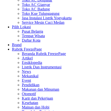
Toko AC Denpasar
Toko AC Gianyar
Toko AC Badung
Toko Kue Tulungagung
Jasa Instalasi Listrik Yogyakarta
Service Mesin Cuci Medan
Pilih Lokasi
Pusat Belanja
Tempat Wisata
Daftar Kota
Brand
Rubrik FreezePage
Beranda Rubrik FreezePage
Artikel
Ensiklopedia
Listrik Dan Instrumentasi
News
Mekanikal
Event
Pendidikan
Makanan dan Minuman
Otomotif
Karir dan Pekerjaan
Kesehatan
Mainan dan Hobi