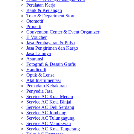
Peralatan Kerja
Bank & Keuangan
Toko & Department Store
Otomotif
Properti
Convention Center & Event Organizer
E-Voucher
Jasa Pembayaran & Pulsa
Jasa Pengiriman dan Kargo
Jasa Lainnya
Asuransi
Fotografi & Desain Grafis
Handicraft
Optik & Lensa
Alat Instrumentasi
Pemadam Kebakaran
Penyedia Jasa
Service AC Kota Medan
Service AC Kota Binjai
Service AC Deli Serdang
Service AC Jombang
Service AC Tulungagung
Service AC Manokwari
Service AC Kota Tangerang