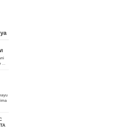
ya
WI
ni
...
mayu
rima
C
TA