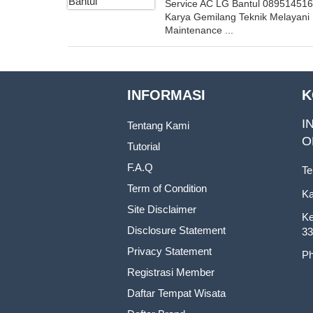
Service AC LG Bantul 08951451
Karya Gemilang Teknik Melayani
Maintenance ...
INFORMASI
K
I
Tentang Kami
O
Tutorial
F.A.Q
Te
Term of Condition
Ka
Site Disclaimer
Ke
Disclosure Statement
33
Privacy Statement
Ph
Registrasi Member
Daftar Tempat Wisata