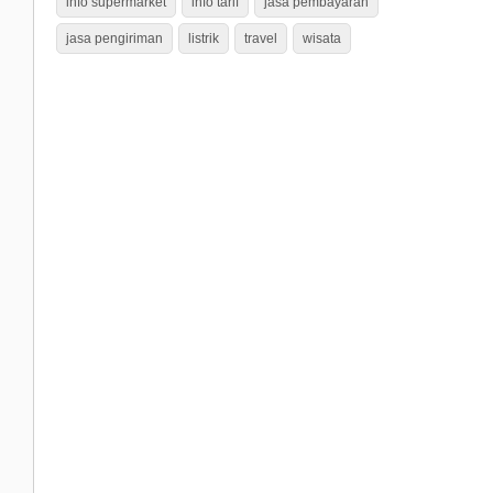
info supermarket
info tarif
jasa pembayaran
jasa pengiriman
listrik
travel
wisata