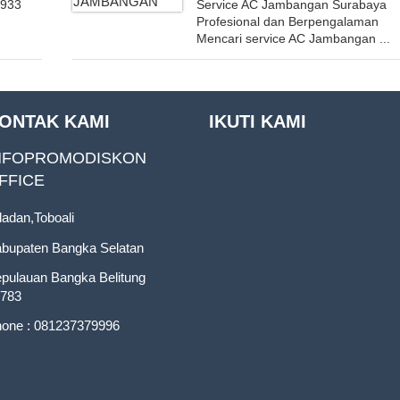
6933
Service AC Jambangan Surabaya
Profesional dan Berpengalaman
Mencari service AC Jambangan ...
ONTAK KAMI
IKUTI KAMI
NFOPROMODISKON
FFICE
ladan,Toboali
bupaten Bangka Selatan
pulauan Bangka Belitung
783
one : 081237379996