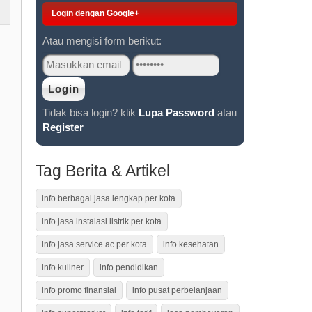
Login dengan Google+
Atau mengisi form berikut:
Tidak bisa login? klik
Lupa Password
atau
Register
Tag Berita & Artikel
info berbagai jasa lengkap per kota
info jasa instalasi listrik per kota
info jasa service ac per kota
info kesehatan
info kuliner
info pendidikan
info promo finansial
info pusat perbelanjaan