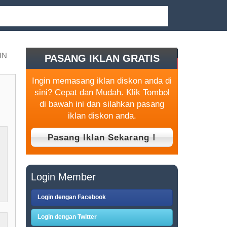
IN
PASANG IKLAN GRATIS
Ingin memasang iklan diskon anda di
sini? Cepat dan Mudah. Klik Tombol
di bawah ini dan silahkan pasang
iklan diskon anda.
Login Member
Login dengan Facebook
Login dengan Twitter