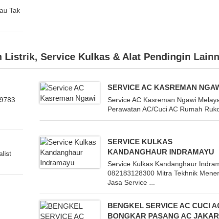
Bau Tak
 Listrik
,
Service Kulkas & Alat Pendingin
Lainn
SERVICE AC KASREMAN NGA
-9783
Service AC Kasreman Ngawi Melaya
Perawatan AC/Cuci AC Rumah Ruko 
SERVICE KULKAS
KANDANGHAUR INDRAMAYU
list
.
Service Kulkas Kandanghaur Indra
082183128300 Mitra Tekhnik Mene
Jasa Service ...
BENGKEL SERVICE AC CUCI A
BONGKAR PASANG AC JAKAR