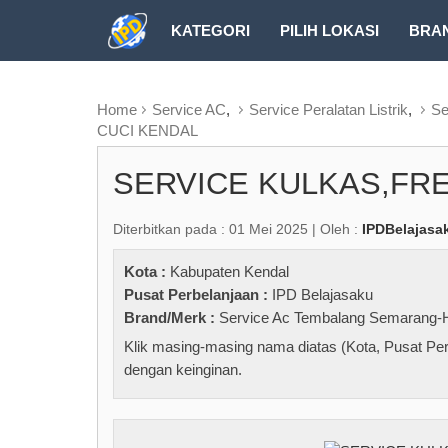
KATEGORI
PILIH LOKASI
BRA
RUBRIK FREEZEPAGE
Home
Service AC
,
Service Peralatan Listrik
,
Se
CUCI KENDAL
SERVICE KULKAS,FR
Diterbitkan pada : 01 Mei 2025 | Oleh :
IPDBelajasa
Kota :
Kabupaten Kendal
Pusat Perbelanjaan :
IPD Belajasaku
Brand/Merk :
Service Ac Tembalang Semarang-
Klik masing-masing nama diatas (Kota, Pusat Per
dengan keinginan.