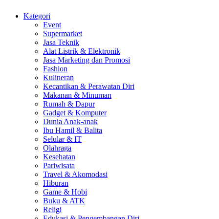
Kategori
Event
Supermarket
Jasa Teknik
Alat Listrik & Elektronik
Jasa Marketing dan Promosi
Fashion
Kulineran
Kecantikan & Perawatan Diri
Makanan & Minuman
Rumah & Dapur
Gadget & Komputer
Dunia Anak-anak
Ibu Hamil & Balita
Selular & IT
Olahraga
Kesehatan
Pariwisata
Travel & Akomodasi
Hiburan
Game & Hobi
Buku & ATK
Religi
Edukasi & Pengembangan Diri