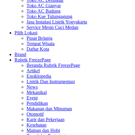
Toko AC Denpasar
Toko AC Gianyar
Toko AC Badung
Toko Kue Tulungagung
Jasa Instalasi Listrik Yogyakarta
Service Mesin Cuci Medan
Pilih Lokasi
Pusat Belanja
Tempat Wisata
Daftar Kota
Brand
Rubrik FreezePage
Beranda Rubrik FreezePage
Artikel
Ensiklopedia
Listrik Dan Instrumentasi
News
Mekanikal
Event
Pendidikan
Makanan dan Minuman
Otomotif
Karir dan Pekerjaan
Kesehatan
Mainan dan Hobi