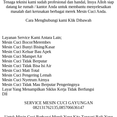
Tenaga teknisi kami sudah profesional dan handal, Insya Alloh siap
datang ke rumah / kantor Anda untuk membantu menyelesaikan
masalah dari kerusakan berbagai merek Mesin Cuci Anda.
Cara Menghubungi kami Klik Dibawah
Layanan Service Kami Antara Lain;
Mesin Cuci Bocor/Merembes
Mesin Cuci Bunyi Bising/Kasar
Mesin Cuci Keluar Bau Apek
Mesin Cuci Mampet Air
Mesin Cuci Tidak Berputar
Mesin Cuci Tidak Bisa Isi Air
Mesin Cuci Mati Total
Mesin Cuci Pengering Lemah
Mesin Cuci Nyetrum Airnya
Mesin Cuci Tidak Mau Berputar Pengeringnya
Layar Yang Menampilkan Siklus Kerja Tidak Berfungsi
Dll
SERVICE MESIN CUCI GAYUNGAN
082131762135,085706636147
Untuk Mesin Cuci Berbagai Merek Yang Kita Tangani Baik Yang