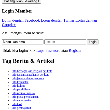
Login Member
Login dengan Facebook
Login dengan Twitter
Login dengan
Google+
Atau mengisi form berikut:
Tidak bisa login? klik
Lupa Password
atau
Register
Tag Berita & Artikel
info berbagai jasa lengkap per kota
info jasa instalasi listrik per kota
info jasa service ac per kota
info kesehatan
info kuliner
info pendidikan
info promo finansial
info pusat perbelanjaan
info supermarket
info tarif
jasa pembayaran