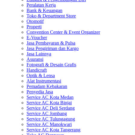
Peralatan Kerja
Bank & Keuangan
Toko & Department Store
Otomotif
Properti
Convention Center & Event Organizer
E-Voucher
Jasa Pembayaran & Pulsa
Jasa Pengiriman dan Kargo
Jasa Lainnya
Asuransi
Fotografi & Desain Grafis
Handicraft
Optik & Lensa
Alat Instrumentasi
Pemadam Kebakaran
Penyedia Jasa
Service AC Kota Medan
Service AC Kota Binjai
Service AC Deli Serdang
Service AC Jombang
Service AC Tulungagung
Service AC Manokwari
Service AC Kota Tangerang