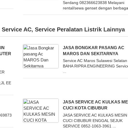
Serdang 082366623838 Melayani
rental/sewa genset dengan berbagai
,
Service AC
,
Service Peralatan Listrik
Lainnya
IN
JASA BONGKAR PASANG AC
PUTER
MAROS DAN SEKITARNYA
Service AC Maros Sulawesi Selatan 
BAHA RIPRA ENGINEERING Servic
...
TER
;JL EE
JASA SERVICE AC KULKAS ME
CUCI KOTA CIBUBUR
869873
JASA SERVICE AC KULKAS MESIN
.
CUCI CIBUBUR ENGGAL SEJUK
SERVICE 0852-1063-3961 ...