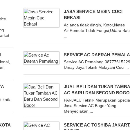
JASA SERVICE MESIN CUCI
BEKASI
ice
Ac anda tidak dingin, Kotor,Netes
ng
Air,Remote Tidak Fungsi,Udara Bau
arket
...
N
SERVICE AC DAERAH PEMAL
onal,
Service AC Pemalang 0877761522
ri
Umay Jaya Teknik Melayani Cuci ...
TA
JUAL BELI DAN TUKAR TAMB
AC BARU DAN SECOND BOG
eknik
PANJALU Teknik Merupakan Special
Jasa Service AC Bogor Yang
Menyediakan ...
KOTA
SERVICE AC TOSHIBA JAKART