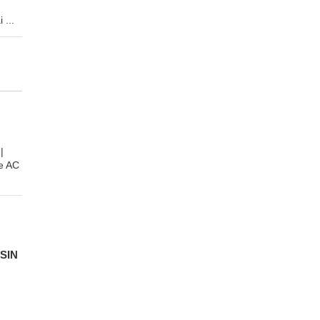
 ...
|
e AC
SIN