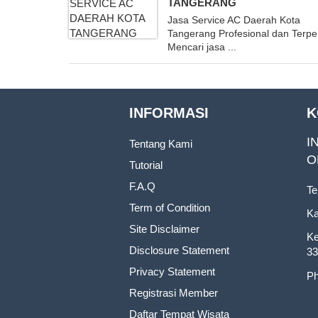
TANGERANG
Jasa Service AC Daerah Kota
Tangerang Profesional dan Terp
Mencari jasa ...
INFORMASI
K
I
Tentang Kami
O
Tutorial
F.A.Q
Te
Term of Condition
Ka
Site Disclaimer
Ke
Disclosure Statement
33
Privacy Statement
Ph
Registrasi Member
Daftar Tempat Wisata