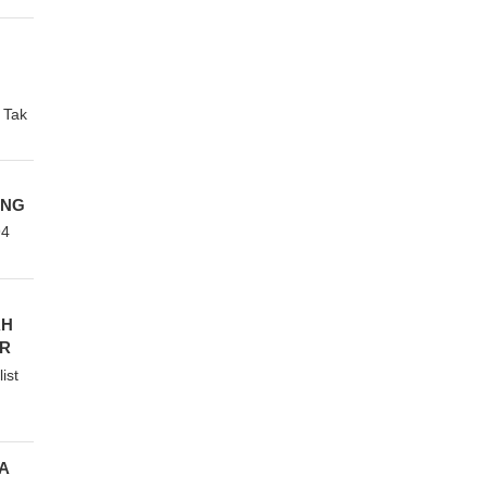
 Tak
ANG
94
AH
OR
ist
A