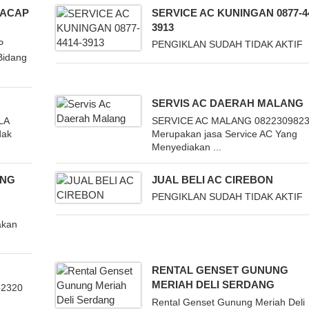
ILACAP
SERVICE AC KUNINGAN 0877-4
3913
P
PENGIKLAN SUDAH TIDAK AKTIF
Bidang
SERVIS AC DAERAH MALANG
LA
SERVICE AC MALANG 082230982
dak
Merupakan jasa Service AC Yang
Menyediakan ...
ANG
JUAL BELI AC CIREBON
PENGIKLAN SUDAH TIDAK AKTIF
G
akan
RENTAL GENSET GUNUNG
MERIAH DELI SERDANG
82320
Rental Genset Gunung Meriah Deli