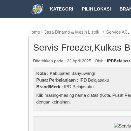
KATEGORI
PILIH LOKASI
BRA
RUBRIK FREEZEPAGE
Home
Jasa Dinamo & Mesin Listrik
,
Service AC
,
Servis Freezer,Kulkas 
Diterbitkan pada : 22 April 2025 | Oleh :
IPDBelajas
Kota :
Kabupaten Banyuwangi
Pusat Perbelanjaan :
IPD Belajasaku
Brand/Merk :
IPD Belajasaku
Klik masing-masing nama diatas (Kota, Pusat Per
dengan keinginan.