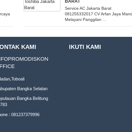
BARAT
Service AC Jakarta Barat
ercaya
081255332017 CV Arfan Jaya Mandi
Melayani Panggilan ...
ONTAK KAMI
IKUTI KAMI
NFOPROMODISKON
FFICE
ladan,Toboali
bupaten Bangka Selatan
pulauan Bangka Belitung
783
one : 081237379996