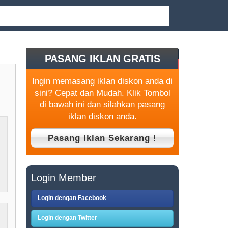
PASANG IKLAN GRATIS
Ingin memasang iklan diskon anda di
sini? Cepat dan Mudah. Klik Tombol
di bawah ini dan silahkan pasang
iklan diskon anda.
Login Member
Login dengan Facebook
Login dengan Twitter