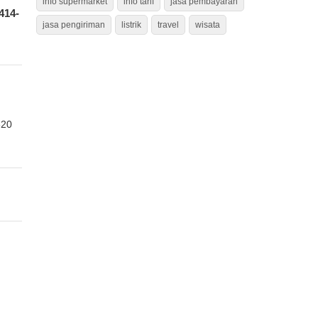
info supermarket
info tarif
jasa pembayaran
414-
jasa pengiriman
listrik
travel
wisata
320