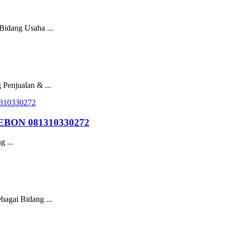
idang Usaha ...
njualan & ...
BON 081310330272
 ...
agai Bidang ...