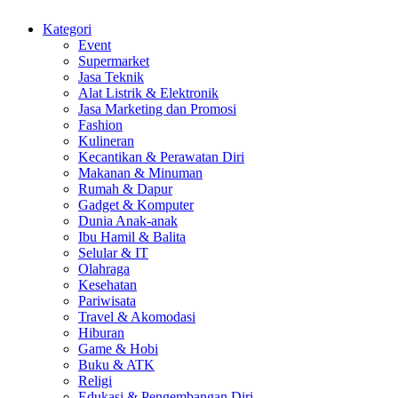
Kategori
Event
Supermarket
Jasa Teknik
Alat Listrik & Elektronik
Jasa Marketing dan Promosi
Fashion
Kulineran
Kecantikan & Perawatan Diri
Makanan & Minuman
Rumah & Dapur
Gadget & Komputer
Dunia Anak-anak
Ibu Hamil & Balita
Selular & IT
Olahraga
Kesehatan
Pariwisata
Travel & Akomodasi
Hiburan
Game & Hobi
Buku & ATK
Religi
Edukasi & Pengembangan Diri