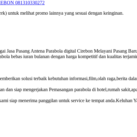
BON 081310330272
rk) untuk melihat promo lainnya yang sesuai dengan keinginan.
 Jasa Pasang Antena Parabola digital Cirebon Melayani Pasang Baru 
ola bebas iuran bulanan dengan harga kompetitif dan kualitas terjami
rikan solusi terbaik kebutuhan informasi,film,olah raga,berita dalam 
an dan siap mengerjakan Pemasangan parabola di hotel,rumah sakit,ap
mi siap menerima panggilan untuk service ke tempat anda.Keluhan Yang 