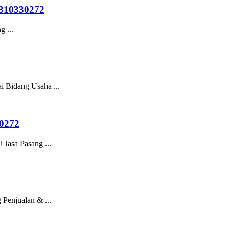
10330272
 ...
 Bidang Usaha ...
0272
Jasa Pasang ...
njualan & ...