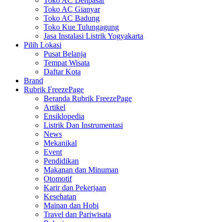
Toko AC Denpasar
Toko AC Gianyar
Toko AC Badung
Toko Kue Tulungagung
Jasa Instalasi Listrik Yogyakarta
Pilih Lokasi
Pusat Belanja
Tempat Wisata
Daftar Kota
Brand
Rubrik FreezePage
Beranda Rubrik FreezePage
Artikel
Ensiklopedia
Listrik Dan Instrumentasi
News
Mekanikal
Event
Pendidikan
Makanan dan Minuman
Otomotif
Karir dan Pekerjaan
Kesehatan
Mainan dan Hobi
Travel dan Pariwisata