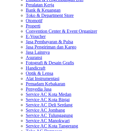
Peralatan Kerja
Bank & Keuangan
Toko & Department Store
Otomotif
Properti
Convention Center & Event Organizer
E-Voucher
Jasa Pembayaran & Pulsa
Jasa Pengiriman dan Kargo
Jasa Lainnya
Asuransi
Fotografi & Desain Grafis
Handicraft
Optik & Lensa
Alat Instrumentasi
Pemadam Kebakaran
Penyedia Jasa
Service AC Kota Medan
Service AC Kota Binjai
Service AC Deli Serdang
Service AC Jombang
Service AC Tulungagung
Service AC Manokwari
Service AC Kota Tangerang