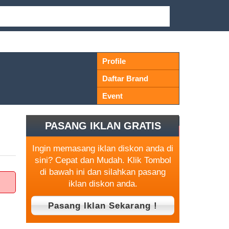
Profile
Daftar Brand
Event
PASANG IKLAN GRATIS
Ingin memasang iklan diskon anda di
sini? Cepat dan Mudah. Klik Tombol
di bawah ini dan silahkan pasang
iklan diskon anda.