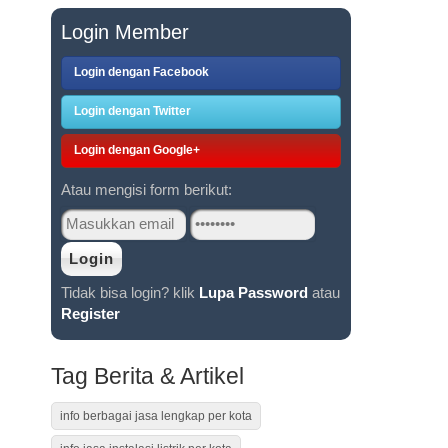
Login Member
Login dengan Facebook
Login dengan Twitter
Login dengan Google+
Atau mengisi form berikut:
Tidak bisa login? klik
Lupa Password
atau
Register
Tag Berita & Artikel
info berbagai jasa lengkap per kota