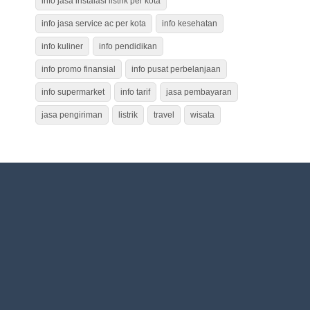
info jasa instalasi listrik per kota
info jasa service ac per kota
info kesehatan
info kuliner
info pendidikan
info promo finansial
info pusat perbelanjaan
info supermarket
info tarif
jasa pembayaran
jasa pengiriman
listrik
travel
wisata