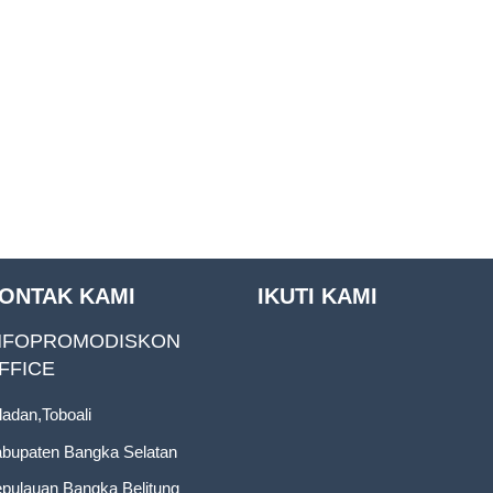
ONTAK KAMI
IKUTI KAMI
NFOPROMODISKON
FFICE
ladan,Toboali
bupaten Bangka Selatan
pulauan Bangka Belitung