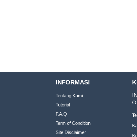
INFORMASI
K
I
Tentang Kami
O
Tutorial
F.A.Q
Te
Term of Condition
Ka
Site Disclaimer
Ke