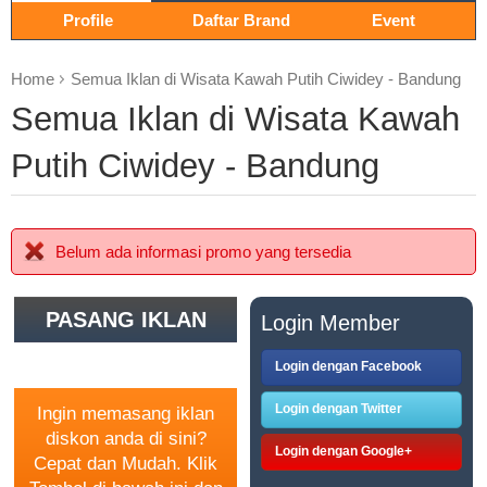
Profile
Daftar Brand
Event
Home
Semua Iklan di Wisata Kawah Putih Ciwidey - Bandung
Semua Iklan di Wisata Kawah
Putih Ciwidey - Bandung
Belum ada informasi promo yang tersedia
PASANG IKLAN
Login Member
GRATIS
Login dengan Facebook
Login dengan Twitter
Ingin memasang iklan
diskon anda di sini?
Login dengan Google+
Cepat dan Mudah. Klik