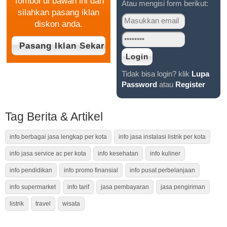
Tombol di bawah ini dan
Atau mengisi form berikut:
silahkan pasang iklan
diskon anda.
Tidak bisa login? klik
Lupa
Password
atau
Register
Tag Berita & Artikel
info berbagai jasa lengkap per kota
info jasa instalasi listrik per kota
info jasa service ac per kota
info kesehatan
info kuliner
info pendidikan
info promo finansial
info pusat perbelanjaan
info supermarket
info tarif
jasa pembayaran
jasa pengiriman
listrik
travel
wisata