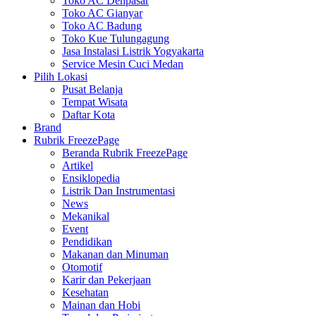
Toko AC Denpasar
Toko AC Gianyar
Toko AC Badung
Toko Kue Tulungagung
Jasa Instalasi Listrik Yogyakarta
Service Mesin Cuci Medan
Pilih Lokasi
Pusat Belanja
Tempat Wisata
Daftar Kota
Brand
Rubrik FreezePage
Beranda Rubrik FreezePage
Artikel
Ensiklopedia
Listrik Dan Instrumentasi
News
Mekanikal
Event
Pendidikan
Makanan dan Minuman
Otomotif
Karir dan Pekerjaan
Kesehatan
Mainan dan Hobi