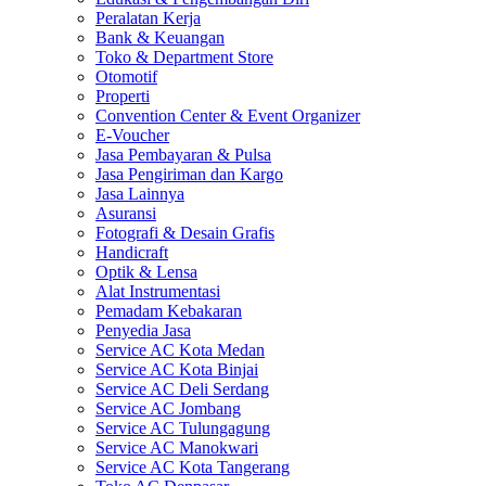
Peralatan Kerja
Bank & Keuangan
Toko & Department Store
Otomotif
Properti
Convention Center & Event Organizer
E-Voucher
Jasa Pembayaran & Pulsa
Jasa Pengiriman dan Kargo
Jasa Lainnya
Asuransi
Fotografi & Desain Grafis
Handicraft
Optik & Lensa
Alat Instrumentasi
Pemadam Kebakaran
Penyedia Jasa
Service AC Kota Medan
Service AC Kota Binjai
Service AC Deli Serdang
Service AC Jombang
Service AC Tulungagung
Service AC Manokwari
Service AC Kota Tangerang