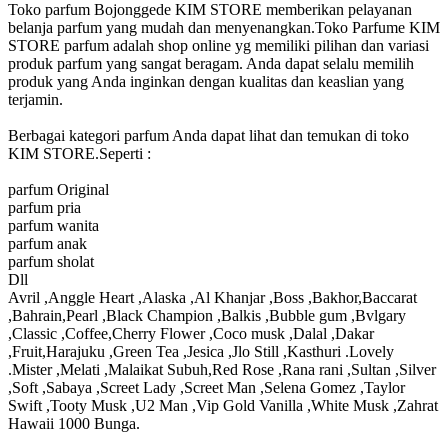
Toko parfum Bojonggede KIM STORE memberikan pelayanan
belanja parfum yang mudah dan menyenangkan.Toko Parfume KIM
STORE parfum adalah shop online yg memiliki pilihan dan variasi
produk parfum yang sangat beragam. Anda dapat selalu memilih
produk yang Anda inginkan dengan kualitas dan keaslian yang
terjamin.
Berbagai kategori parfum Anda dapat lihat dan temukan di toko
KIM STORE.Seperti :
parfum Original
parfum pria
parfum wanita
parfum anak
parfum sholat
Dll
Avril ,Anggle Heart ,Alaska ,Al Khanjar ,Boss ,Bakhor,Baccarat
,Bahrain,Pearl ,Black Champion ,Balkis ,Bubble gum ,Bvlgary
,Classic ,Coffee,Cherry Flower ,Coco musk ,Dalal ,Dakar
,Fruit,Harajuku ,Green Tea ,Jesica ,Jlo Still ,Kasthuri .Lovely
.Mister ,Melati ,Malaikat Subuh,Red Rose ,Rana rani ,Sultan ,Silver
,Soft ,Sabaya ,Screet Lady ,Screet Man ,Selena Gomez ,Taylor
Swift ,Tooty Musk ,U2 Man ,Vip Gold Vanilla ,White Musk ,Zahrat
Hawaii 1000 Bunga.