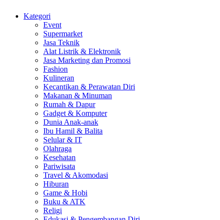
Kategori
Event
Supermarket
Jasa Teknik
Alat Listrik & Elektronik
Jasa Marketing dan Promosi
Fashion
Kulineran
Kecantikan & Perawatan Diri
Makanan & Minuman
Rumah & Dapur
Gadget & Komputer
Dunia Anak-anak
Ibu Hamil & Balita
Selular & IT
Olahraga
Kesehatan
Pariwisata
Travel & Akomodasi
Hiburan
Game & Hobi
Buku & ATK
Religi
Edukasi & Pengembangan Diri