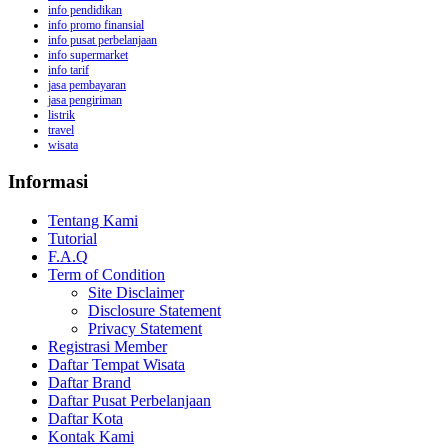
info pendidikan
info promo finansial
info pusat perbelanjaan
info supermarket
info tarif
jasa pembayaran
jasa pengiriman
listrik
travel
wisata
Informasi
Tentang Kami
Tutorial
F.A.Q
Term of Condition
Site Disclaimer
Disclosure Statement
Privacy Statement
Registrasi Member
Daftar Tempat Wisata
Daftar Brand
Daftar Pusat Perbelanjaan
Daftar Kota
Kontak Kami