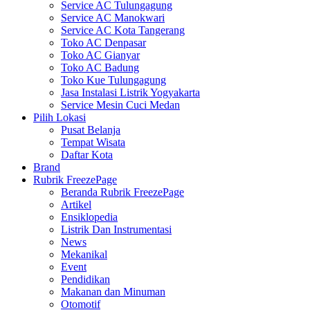
Service AC Tulungagung
Service AC Manokwari
Service AC Kota Tangerang
Toko AC Denpasar
Toko AC Gianyar
Toko AC Badung
Toko Kue Tulungagung
Jasa Instalasi Listrik Yogyakarta
Service Mesin Cuci Medan
Pilih Lokasi
Pusat Belanja
Tempat Wisata
Daftar Kota
Brand
Rubrik FreezePage
Beranda Rubrik FreezePage
Artikel
Ensiklopedia
Listrik Dan Instrumentasi
News
Mekanikal
Event
Pendidikan
Makanan dan Minuman
Otomotif