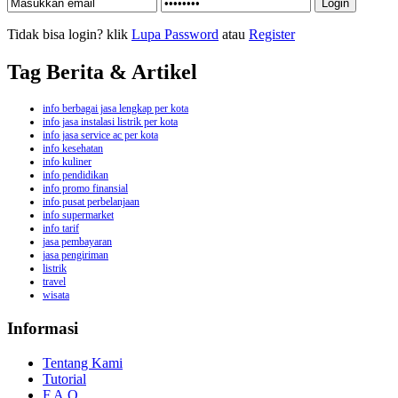
Tidak bisa login? klik
Lupa Password
atau
Register
Tag Berita & Artikel
info berbagai jasa lengkap per kota
info jasa instalasi listrik per kota
info jasa service ac per kota
info kesehatan
info kuliner
info pendidikan
info promo finansial
info pusat perbelanjaan
info supermarket
info tarif
jasa pembayaran
jasa pengiriman
listrik
travel
wisata
Informasi
Tentang Kami
Tutorial
F.A.Q