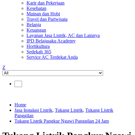
Karir dan Pekerjaan
Kesehatan
Mainan dan Hobi
Travel dan Pariwisata
Belanja
Keuangan
Layanan Jasa Listrik, AC dan Lainnya
IPD Belajasaku Academy
Hortikultura
Sedekah 365
Service AC Terdekat Anda
Z
Home
Jasa Instalasi Listrik
,
Tukang Listrik
,
Tukang Listrik
Panggilan
Tukang Listrik Pangkur Ngawi Panggilan 24 Jam