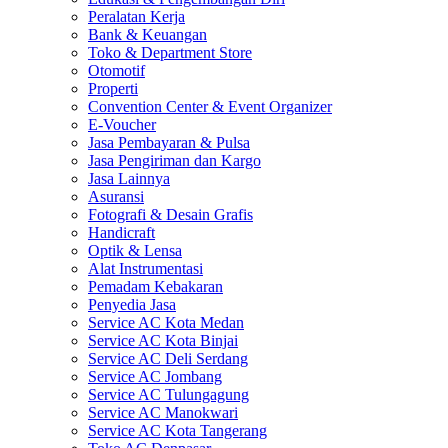
Peralatan Kerja
Bank & Keuangan
Toko & Department Store
Otomotif
Properti
Convention Center & Event Organizer
E-Voucher
Jasa Pembayaran & Pulsa
Jasa Pengiriman dan Kargo
Jasa Lainnya
Asuransi
Fotografi & Desain Grafis
Handicraft
Optik & Lensa
Alat Instrumentasi
Pemadam Kebakaran
Penyedia Jasa
Service AC Kota Medan
Service AC Kota Binjai
Service AC Deli Serdang
Service AC Jombang
Service AC Tulungagung
Service AC Manokwari
Service AC Kota Tangerang