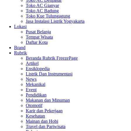
Toko AC Denpasar
Toko AC Gianyar
Toko AC Badung
Toko Kue Tulungagung
Jasa Instalasi Listrik Yogyakarta
Lokasi
Pusat Belanja
Tempat Wisata
Daftar Kota
Brand
Rubrik
Beranda Rubrik FreezePage
Artikel
Ensiklopedia
Listrik Dan Instrumentasi
News
Mekanikal
Event
Pendidikan
Makanan dan Minuman
Otomotif
Karir dan Pekerjaan
Kesehatan
Mainan dan Hobi
Travel dan Pariwisata