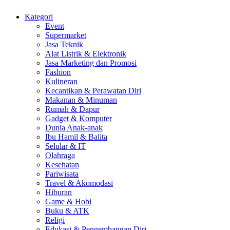
Kategori
Event
Supermarket
Jasa Teknik
Alat Listrik & Elektronik
Jasa Marketing dan Promosi
Fashion
Kulineran
Kecantikan & Perawatan Diri
Makanan & Minuman
Rumah & Dapur
Gadget & Komputer
Dunia Anak-anak
Ibu Hamil & Balita
Selular & IT
Olahraga
Kesehatan
Pariwisata
Travel & Akomodasi
Hiburan
Game & Hobi
Buku & ATK
Religi
Edukasi & Pengembangan Diri