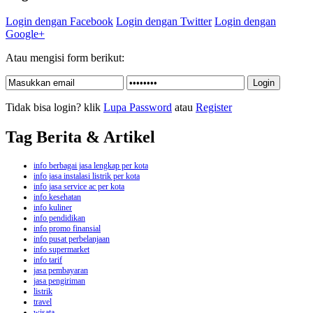
Login dengan Facebook
Login dengan Twitter
Login dengan
Google+
Atau mengisi form berikut:
Tidak bisa login? klik
Lupa Password
atau
Register
Tag Berita & Artikel
info berbagai jasa lengkap per kota
info jasa instalasi listrik per kota
info jasa service ac per kota
info kesehatan
info kuliner
info pendidikan
info promo finansial
info pusat perbelanjaan
info supermarket
info tarif
jasa pembayaran
jasa pengiriman
listrik
travel
wisata