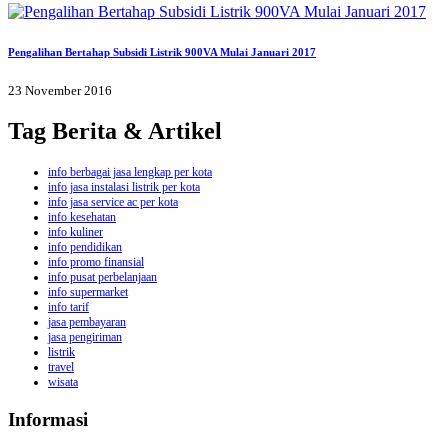
Pengalihan Bertahap Subsidi Listrik 900VA Mulai Januari 2017
23 November 2016
Tag Berita & Artikel
info berbagai jasa lengkap per kota
info jasa instalasi listrik per kota
info jasa service ac per kota
info kesehatan
info kuliner
info pendidikan
info promo finansial
info pusat perbelanjaan
info supermarket
info tarif
jasa pembayaran
jasa pengiriman
listrik
travel
wisata
Informasi