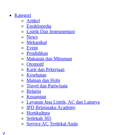
Kategori
Artikel
Ensiklopedia
Listrik Dan Instrumentasi
News
Mekanikal
Event
Pendidikan
Makanan dan Minuman
Otomotif
Karir dan Pekerjaan
Kesehatan
Mainan dan Hobi
Travel dan Pariwisata
Belanja
Keuangan
Layanan Jasa Listrik, AC dan Lainnya
IPD Belajasaku Academy
Hortikultura
Sedekah 365
Service AC Terdekat Anda
Z