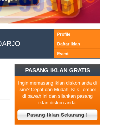
Profile
DOARJO
Daftar Iklan
Event
PASANG IKLAN GRATIS
Ingin memasang iklan diskon anda di
sini? Cepat dan Mudah. Klik Tombol
di bawah ini dan silahkan pasang
iklan diskon anda.