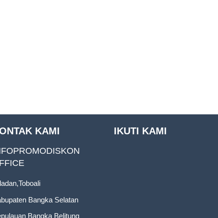
ONTAK KAMI
IKUTI KAMI
NFOPROMODISKON
FFICE
ladan,Toboali
bupaten Bangka Selatan
pulauan Bangka Belitung