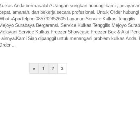
Kulkas Anda bermasalah? Jangan sungkan hubungi kami , pelayana
cepat, amanah, dan bekerja secara profesional. Untuk Order hubungi
WhatsApp/Telpon 085732452605 Layanan Service Kulkas Tenggilis
Mejoyo Surabaya Bergaransi. Service Kulkas Tenggilis Mejoyo Sura
Melayani Service Kulkas Freezer Showcase Freezer Box & Alat Pend
Lainnya.Kami Siap dipanggil untuk menangani problem kulkas Anda. 
Order ...
«
1
2
3