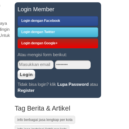
n
Login Member
Login dengan Facebook
baya
ingin
Login dengan Twitter
Untuk
Login dengan Google+
Atau mengisi form berikut:
Tidak bisa login? klik
Lupa Password
atau
Register
Tag Berita & Artikel
info berbagai jasa lengkap per kota