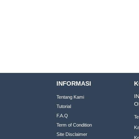
INFORMASI
K
I
Tentang Kami
O
Tutorial
F.A.Q
Te
Term of Condition
Ka
Site Disclaimer
Ke