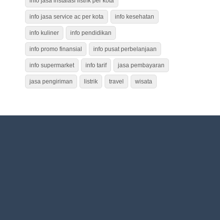
info jasa instalasi listrik per kota
info jasa service ac per kota
info kesehatan
info kuliner
info pendidikan
info promo finansial
info pusat perbelanjaan
info supermarket
info tarif
jasa pembayaran
jasa pengiriman
listrik
travel
wisata