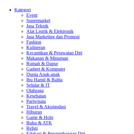
Kategori
Event
Supermarket
Jasa Teknik
Alat Listrik & Elektronik
Jasa Marketing dan Promosi
Fashion
Kulineran
Kecantikan & Perawatan Diri
Makanan & Minuman
Rumah & Dapur
Gadget & Komputer
Dunia Anak-anak
Ibu Hamil & Balita
Selular & IT
Olahraga
Kesehatan
Pariwisata
Travel & Akomodasi
Hiburan
Game & Hobi
Buku & ATK
Religi
Edukasi & Pengembangan Diri