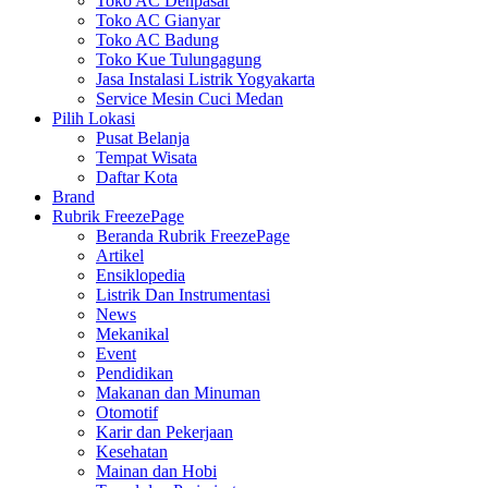
Toko AC Denpasar
Toko AC Gianyar
Toko AC Badung
Toko Kue Tulungagung
Jasa Instalasi Listrik Yogyakarta
Service Mesin Cuci Medan
Pilih Lokasi
Pusat Belanja
Tempat Wisata
Daftar Kota
Brand
Rubrik FreezePage
Beranda Rubrik FreezePage
Artikel
Ensiklopedia
Listrik Dan Instrumentasi
News
Mekanikal
Event
Pendidikan
Makanan dan Minuman
Otomotif
Karir dan Pekerjaan
Kesehatan
Mainan dan Hobi