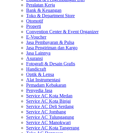
Peralatan Kerja
Bank & Keuangan
Toko & Department Store
Otomotif
Properti
Convention Center & Event Organizer
E-Voucher
Jasa Pembayaran & Pulsa
Jasa Pengiriman dan Kargo
Jasa Lainnya
Asuransi
Fotografi & Desain Grafis
Handicraft
Optik & Lensa
Alat Instrumentasi
Pemadam Kebakaran
Penyedia Jasa
Service AC Kota Medan
Service AC Kota Binjai
Service AC Deli Serdang
Service AC Jombang
Service AC Tulungagung
Service AC Manokwari
Service AC Kota Tangerang