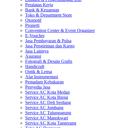
Peralatan Kerja
Bank & Keuangan
Toko & Department Store
Otomotif
Properti
Convention Center & Event Organizer
E-Voucher
Jasa Pembayaran & Pulsa
Jasa Pengiriman dan Kargo
Jasa Lainnya
Asuransi
Fotografi & Desain Grafis
Handicraft
Optik & Lensa
Alat Instrumentasi
Pemadam Kebakaran
Penyedia Jasa
Service AC Kota Medan
Service AC Kota Binjai
Service AC Deli Serdang
Service AC Jombang
Service AC Tulungagung
Service AC Manokwari
Service AC Kota Tangerang