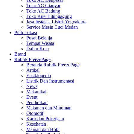
Toko AC Denpasar
Toko AC Gianyar
Toko AC Badung
Toko Kue Tulungagung
Jasa Instalasi Listrik Yogyakarta
Service Mesin Cuci Medan
Pilih Lokasi
Pusat Belanja
Tempat Wisata
Daftar Kota
Brand
Rubrik FreezePage
Beranda Rubrik FreezePage
Artikel
Ensiklopedia
Listrik Dan Instrumentasi
News
Mekanikal
Event
Pendidikan
Makanan dan Minuman
Otomotif
Karir dan Pekerjaan
Kesehatan
Mainan dan Hobi