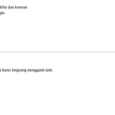
debu dan kotoran
gin
l
 harus langsung mengganti unit.