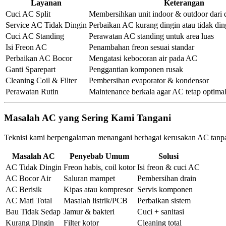
Layanan
Keterangan
Cuci AC Split
Membersihkan unit indoor & outdoor dari 
Service AC Tidak Dingin
Perbaikan AC kurang dingin atau tidak din
Cuci AC Standing
Perawatan AC standing untuk area luas
Isi Freon AC
Penambahan freon sesuai standar
Perbaikan AC Bocor
Mengatasi kebocoran air pada AC
Ganti Sparepart
Penggantian komponen rusak
Cleaning Coil & Filter
Pembersihan evaporator & kondensor
Perawatan Rutin
Maintenance berkala agar AC tetap optima
Masalah AC yang Sering Kami Tangani
Teknisi kami berpengalaman menangani berbagai kerusakan AC tanpa
Masalah AC
Penyebab Umum
Solusi
AC Tidak Dingin
Freon habis, coil kotor
Isi freon & cuci AC
AC Bocor Air
Saluran mampet
Pembersihan drain
AC Berisik
Kipas atau kompresor
Servis komponen
AC Mati Total
Masalah listrik/PCB
Perbaikan sistem
Bau Tidak Sedap
Jamur & bakteri
Cuci + sanitasi
Kurang Dingin
Filter kotor
Cleaning total