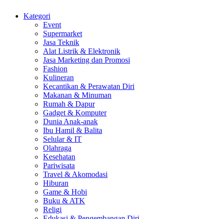
Kategori
Event
Supermarket
Jasa Teknik
Alat Listrik & Elektronik
Jasa Marketing dan Promosi
Fashion
Kulineran
Kecantikan & Perawatan Diri
Makanan & Minuman
Rumah & Dapur
Gadget & Komputer
Dunia Anak-anak
Ibu Hamil & Balita
Selular & IT
Olahraga
Kesehatan
Pariwisata
Travel & Akomodasi
Hiburan
Game & Hobi
Buku & ATK
Religi
Edukasi & Pengembangan Diri