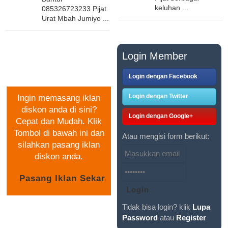
keluhan ...
085326723233 Pijat
Urat Mbah Jumiyo ...
PASANG IKLAN
Login Member
GRATIS
Login dengan Facebook
Login dengan Twitter
Ingin memasang iklan
diskon anda di sini?
Login dengan Google+
Cepat dan Mudah. Klik
Tombol di bawah ini dan
Atau mengisi form berikut:
silahkan pasang iklan
diskon anda.
Tidak bisa login? klik
Lupa
Password
atau
Register