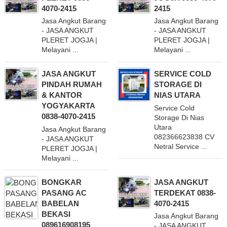
4070-2415
2415
Jasa Angkut Barang
Jasa Angkut Barang
- JASA ANGKUT
- JASA ANGKUT
PLERET JOGJA |
PLERET JOGJA |
Melayani ...
Melayani ...
JASA ANGKUT
SERVICE COLD
PINDAH RUMAH
STORAGE DI
& KANTOR
NIAS UTARA
YOGYAKARTA
Service Cold
0838-4070-2415
Storage Di Nias
Utara
Jasa Angkut Barang
082366623838 CV
- JASA ANGKUT
Netral Service ...
PLERET JOGJA |
Melayani ...
BONGKAR
JASA ANGKUT
PASANG AC
TERDEKAT 0838-
BABELAN
4070-2415
BEKASI
Jasa Angkut Barang
089616908195
- JASA ANGKUT