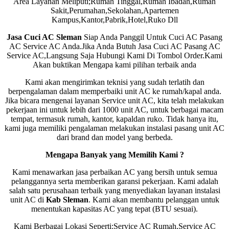
Area Layanan Meliputi;Rumah Tinggal,Rumah Ibadah,Rumah
Sakit,Perumahan,Sekolahan,Apartemen
Kampus,Kantor,Pabrik,Hotel,Ruko Dll
Jasa Cuci AC Sleman
Siap Anda Panggil Untuk Cuci AC Pasang
AC Service AC Anda.Jika Anda Butuh Jasa Cuci AC Pasang AC
Service AC,Langsung Saja Hubungi Kami Di Tombol Order.Kami
Akan buktikan Mengapa kami pilihan terbaik anda
Kami akan mengirimkan teknisi yang sudah terlatih dan
berpengalaman dalam memperbaiki unit AC ke rumah/kapal anda.
Jika bicara mengenai layanan Service unit AC, kita telah melakukan
pekerjaan ini untuk lebih dari 1000 unit AC, untuk berbagai macam
tempat, termasuk rumah, kantor, kapaldan ruko. Tidak hanya itu,
kami juga memiliki pengalaman melakukan instalasi pasang unit AC
dari brand dan model yang berbeda.
Mengapa Banyak yang Memilih Kami ?
Kami menawarkan jasa perbaikan AC yang bersih untuk semua
pelanggannya serta memberikan garansi pekerjaan. Kami adalah
salah satu perusahaan terbaik yang menyediakan layanan instalasi
unit AC di
Kab Sleman
. Kami akan membantu pelanggan untuk
menentukan kapasitas AC yang tepat (BTU sesuai).
Kami Berbagai Lokasi Seperti:Service AC Rumah,Service AC