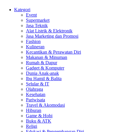
Kategori
Event
Supermarket
Jasa Teknik
Alat Listrik & Elektronik
Jasa Marketing dan Promosi
Fashion
Kulineran
Kecantikan & Perawatan Diri
Makanan & Minuman
Rumah & Dapur
Gadget & Komputer
Dunia Anak-anak
Ibu Hamil & Balita
Selular & IT
Olahraga
Kesehatan
Pariwisata
Travel & Akomodasi
Hiburan
Game & Hobi
Buku & ATK
Religi
Edukasi & Pengembangan Diri