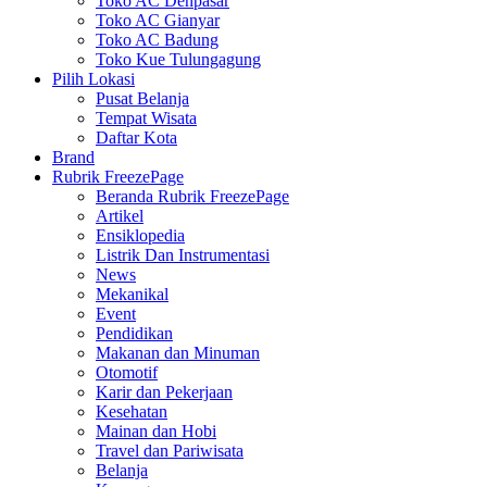
Toko AC Denpasar
Toko AC Gianyar
Toko AC Badung
Toko Kue Tulungagung
Pilih Lokasi
Pusat Belanja
Tempat Wisata
Daftar Kota
Brand
Rubrik FreezePage
Beranda Rubrik FreezePage
Artikel
Ensiklopedia
Listrik Dan Instrumentasi
News
Mekanikal
Event
Pendidikan
Makanan dan Minuman
Otomotif
Karir dan Pekerjaan
Kesehatan
Mainan dan Hobi
Travel dan Pariwisata
Belanja