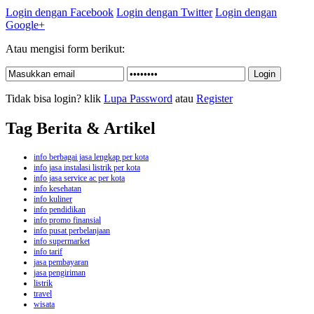
Login dengan Facebook
Login dengan Twitter
Login dengan
Google+
Atau mengisi form berikut:
Tidak bisa login? klik
Lupa Password
atau
Register
Tag Berita & Artikel
info berbagai jasa lengkap per kota
info jasa instalasi listrik per kota
info jasa service ac per kota
info kesehatan
info kuliner
info pendidikan
info promo finansial
info pusat perbelanjaan
info supermarket
info tarif
jasa pembayaran
jasa pengiriman
listrik
travel
wisata