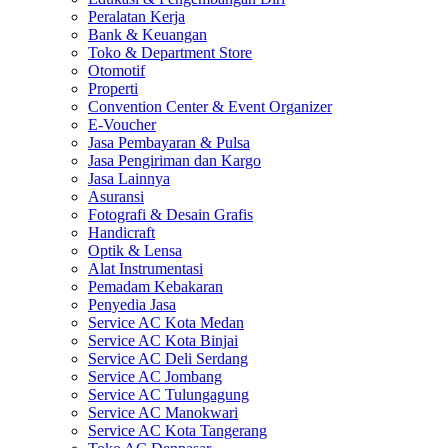
Peralatan Kerja
Bank & Keuangan
Toko & Department Store
Otomotif
Properti
Convention Center & Event Organizer
E-Voucher
Jasa Pembayaran & Pulsa
Jasa Pengiriman dan Kargo
Jasa Lainnya
Asuransi
Fotografi & Desain Grafis
Handicraft
Optik & Lensa
Alat Instrumentasi
Pemadam Kebakaran
Penyedia Jasa
Service AC Kota Medan
Service AC Kota Binjai
Service AC Deli Serdang
Service AC Jombang
Service AC Tulungagung
Service AC Manokwari
Service AC Kota Tangerang