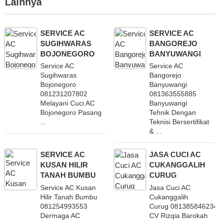
Lainnya
SERVICE AC
SERVICE AC
SUGIHWARAS
BANGOREJO
BOJONEGORO
BANYUWANGI
Service AC
Service AC
Sugihwaras
Bangorejo
Bojonegoro
Banyuwangi
081231207802
081363555885
Melayani Cuci AC
Banyuwangi
Bojonegoro Pasang
Tehnik Dengan
...
Teknisi Bersertifikat
& ...
SERVICE AC
JASA CUCI AC
KUSAN HILIR
CUKANGGALIH
TANAH BUMBU
CURUG
Service AC Kusan
Jasa Cuci AC
Hilir Tanah Bumbu
Cukanggalih
081254993553
Curug 081385846234
Dermaga AC
CV Rizqia Barokah