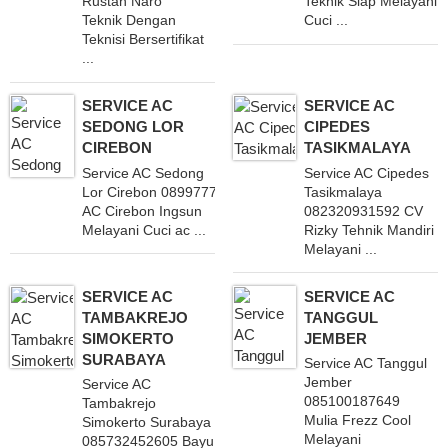
Rustan Naro
Teknik Siap Melayani
Teknik Dengan
Cuci ...
Teknisi Bersertifikat
...
SERVICE AC
SERVICE AC
SEDONG LOR
CIPEDES
CIREBON
TASIKMALAYA
Service AC Sedong
Service AC Cipedes
Lor Cirebon 08997777171
Tasikmalaya
AC Cirebon Ingsun
082320931592 CV
Melayani Cuci ac ...
Rizky Tehnik Mandiri
Melayani ...
SERVICE AC
SERVICE AC
TAMBAKREJO
TANGGUL
SIMOKERTO
JEMBER
SURABAYA
Service AC Tanggul
Jember
Service AC
085100187649
Tambakrejo
Mulia Frezz Cool
Simokerto Surabaya
Melayani
085732452605 Bayu