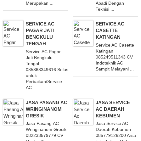
Merupakan ...
Abadi Dengan
Teknisi ...
SERVICE AC
SERVICE AC
PAGAR JATI
CASETTE
BENGKULU
KATINGAN
TENGAH
Service AC Casette
Katingan
Service AC Pagar
085249511343 CV
Jati Bengkulu
Indoteknik AC
Tengah
Sampit Melayani ...
085363349616 Solusi
untuk
Perbaikan/Service
AC ...
JASA PASANG AC
JASA SERVICE
WRINGINANOM
AC DAERAH
GRESIK
KEBUMEN
Jasa Pasang AC
Jasa Service AC
Wringinanom Gresik
Daerah Kebumen
082233579779 CV
085779126200 Arsa