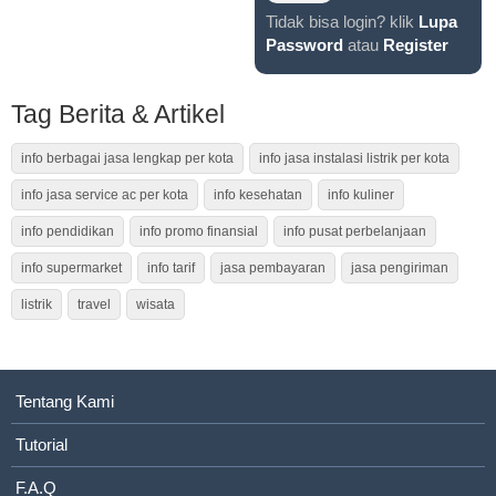
Tidak bisa login? klik
Lupa
Password
atau
Register
Tag Berita & Artikel
info berbagai jasa lengkap per kota
info jasa instalasi listrik per kota
info jasa service ac per kota
info kesehatan
info kuliner
info pendidikan
info promo finansial
info pusat perbelanjaan
info supermarket
info tarif
jasa pembayaran
jasa pengiriman
listrik
travel
wisata
Tentang Kami
Tutorial
F.A.Q