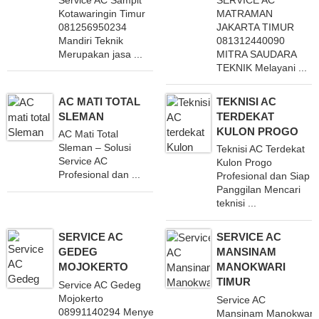
Service AC Sampit
SERVICE AC
Kotawaringin Timur
MATRAMAN
081256950234
JAKARTA TIMUR
Mandiri Teknik
081312440090
Merupakan jasa ...
MITRA SAUDARA
TEKNIK Melayani ...
AC MATI TOTAL
TEKNISI AC
SLEMAN
TERDEKAT
KULON PROGO
AC Mati Total
Sleman – Solusi
Teknisi AC Terdekat
Service AC
Kulon Progo
Profesional dan ...
Profesional dan Siap
Panggilan Mencari
teknisi ...
SERVICE AC
SERVICE AC
GEDEG
MANSINAM
MOJOKERTO
MANOKWARI
TIMUR
Service AC Gedeg
Mojokerto
Service AC
08991140294 Menyediakan
Mansinam Manokwari