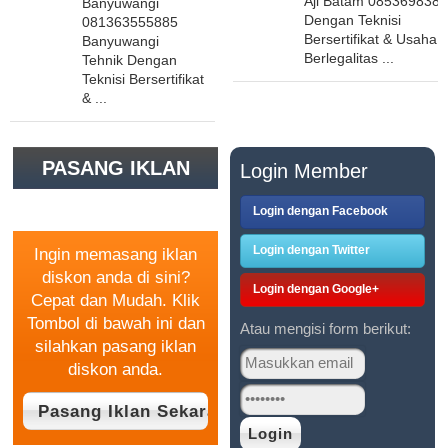
Aji Batam 085369838
Banyuwangi
Dengan Teknisi
081363555885
Bersertifikat & Usaha
Banyuwangi
Berlegalitas ...
Tehnik Dengan
Teknisi Bersertifikat
& ...
PASANG IKLAN
Login Member
GRATIS
Login dengan Facebook
Login dengan Twitter
Ingin memasang iklan
diskon anda di sini?
Login dengan Google+
Cepat dan Mudah. Klik
Tombol di bawah ini dan
Atau mengisi form berikut:
silahkan pasang iklan
diskon anda.