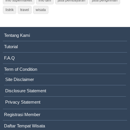
info supermarket
info tarif
jasa pembayaran
jasa pengiriman
listrik
travel
wisata
Tentang Kami
Tutorial
F.A.Q
Term of Condition
Site Disclaimer
Disclosure Statement
Privacy Statement
Registrasi Member
Daftar Tempat Wisata