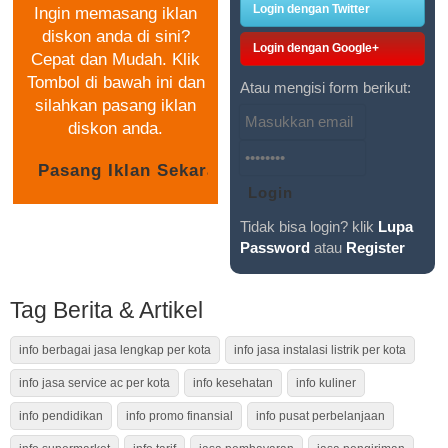
Login dengan Twitter
Ingin memasang iklan
diskon anda di sini?
Login dengan Google+
Cepat dan Mudah. Klik
Tombol di bawah ini dan
Atau mengisi form berikut:
silahkan pasang iklan
diskon anda.
Tidak bisa login? klik
Lupa
Password
atau
Register
Tag Berita & Artikel
info berbagai jasa lengkap per kota
info jasa instalasi listrik per kota
info jasa service ac per kota
info kesehatan
info kuliner
info pendidikan
info promo finansial
info pusat perbelanjaan