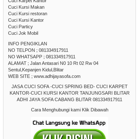
Cuci Karpet Kantor
Cuci Kursi Makan
Cuci Kursi restoran
Cuci Kursi Kantor
Cuci Particy
Cuci Jok Mobil
INFO PENGIKLAN
NO TELPON ; 081334917911
NO WHATSAPP ; 081334917911
ALAMAT ; Jalan Antasari N0 10 Rt 02 Rw 04
Sentul,Kepanjen Kidul,Blitar
WEB SITE ; www.adhijayasofa.com
JASA CUCI SOFA -CUCI SPRING BED- CUCI KARPET
KANTOR-CUCI KURSI KANTOR TANJUNGSARI BLITAR
ADHI JAYA SOFA CABANG BLITAR 081334917911
Cara Menghubungi kami Klik Dibawah