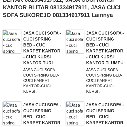
KANTOR BLITAR 081334917911
,
JASA CUCI
SOFA SUKOREJO 081334917911
Lainnya
JASA CUCI SOFA -
JASA CUCI SOFA -
CUCI SPRING
CUCI SPRING
BED - CUCI
BED - CUCI
KARPET KANTOR
KARPET KANTOR
- CUCI KURSI
- CUCI KURSI
KANTOR TURI
KANTOR TLUMPU
JASA CUCI SOFA -
JASA CUCI SOFA -
CUCI SPRING BED-
CUCI SPRING BED-
CUCI KARPET
CUCI KARPET
KANTOR-CUCI
KANTOR-CUCI
KURSI ...
KURSI ...
JASA CUCI SOFA -
JASA CUCI SOFA -
CUCI SPRING
CUCI SPRING
BED - CUCI
BED - CUCI
KARPET KANTOR
KARPET KANTOR