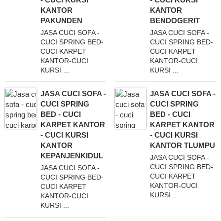
KANTOR
KANTOR
PAKUNDEN
BENDOGERIT
JASA CUCI SOFA -
JASA CUCI SOFA -
CUCI SPRING BED-
CUCI SPRING BED-
CUCI KARPET
CUCI KARPET
KANTOR-CUCI
KANTOR-CUCI
KURSI ...
KURSI ...
JASA CUCI SOFA -
JASA CUCI SOFA -
CUCI SPRING
CUCI SPRING
BED - CUCI
BED - CUCI
KARPET KANTOR
KARPET KANTOR
- CUCI KURSI
- CUCI KURSI
KANTOR
KANTOR TLUMPU
KEPANJENKIDUL
JASA CUCI SOFA -
CUCI SPRING BED-
JASA CUCI SOFA -
CUCI KARPET
CUCI SPRING BED-
KANTOR-CUCI
CUCI KARPET
KURSI ...
KANTOR-CUCI
KURSI ...