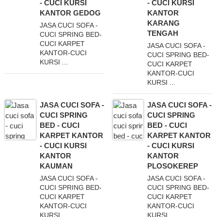
- CUCI KURSI
- CUCI KURSI
KANTOR GEDOG
KANTOR
KARANG
JASA CUCI SOFA -
TENGAH
CUCI SPRING BED-
CUCI KARPET
JASA CUCI SOFA -
KANTOR-CUCI
CUCI SPRING BED-
KURSI ...
CUCI KARPET
KANTOR-CUCI
KURSI ...
JASA CUCI SOFA -
JASA CUCI SOFA -
CUCI SPRING
CUCI SPRING
BED - CUCI
BED - CUCI
KARPET KANTOR
KARPET KANTOR
- CUCI KURSI
- CUCI KURSI
KANTOR
KANTOR
KAUMAN
PLOSOKEREP
JASA CUCI SOFA -
JASA CUCI SOFA -
CUCI SPRING BED-
CUCI SPRING BED-
CUCI KARPET
CUCI KARPET
KANTOR-CUCI
KANTOR-CUCI
KURSI ...
KURSI ...