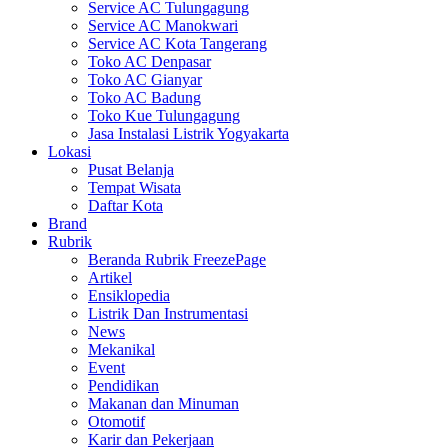
Service AC Tulungagung
Service AC Manokwari
Service AC Kota Tangerang
Toko AC Denpasar
Toko AC Gianyar
Toko AC Badung
Toko Kue Tulungagung
Jasa Instalasi Listrik Yogyakarta
Lokasi
Pusat Belanja
Tempat Wisata
Daftar Kota
Brand
Rubrik
Beranda Rubrik FreezePage
Artikel
Ensiklopedia
Listrik Dan Instrumentasi
News
Mekanikal
Event
Pendidikan
Makanan dan Minuman
Otomotif
Karir dan Pekerjaan