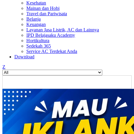
Kesehatan
Mainan dan Hobi
Travel dan Pariwisata
Belanja
Keuangan
Layanan Jasa Listrik, AC dan Lainnya
IPD Belajasaku Academy
Hortikultura
Sedekah 365
Service AC Terdekat Anda
Download
Z