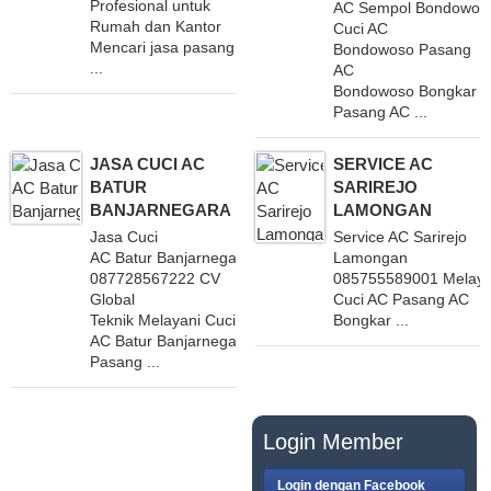
Profesional untuk
AC Sempol Bondowoso
Rumah dan Kantor
Cuci AC
Mencari jasa pasang
Bondowoso Pasang
...
AC
Bondowoso Bongkar
Pasang AC ...
JASA CUCI AC
SERVICE AC
BATUR
SARIREJO
BANJARNEGARA
LAMONGAN
Jasa Cuci
Service AC Sarirejo
AC Batur Banjarnegara
Lamongan
087728567222 CV
085755589001 Melaya
Global
Cuci AC Pasang AC
Teknik Melayani Cuci
Bongkar ...
AC Batur Banjarnegara
Pasang ...
PASANG IKLAN
Login Member
GRATIS
Login dengan Facebook