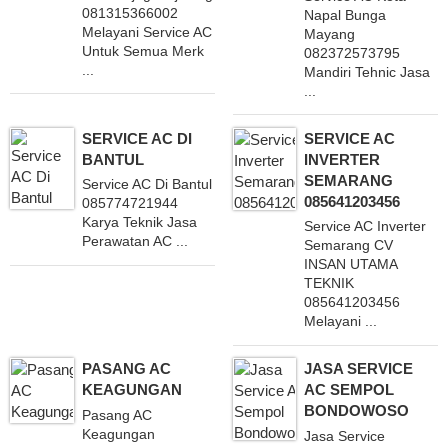
081315366002
Napal Bunga
Melayani Service AC
Mayang
Untuk Semua Merk
082372573795
...
Mandiri Tehnic Jasa
...
SERVICE AC DI
SERVICE AC
BANTUL
INVERTER
SEMARANG
Service AC Di Bantul
085641203456
085774721944
Karya Teknik Jasa
Service AC Inverter
Perawatan AC ...
Semarang CV
INSAN UTAMA
TEKNIK
085641203456
Melayani ...
PASANG AC
JASA SERVICE
KEAGUNGAN
AC SEMPOL
BONDOWOSO
Pasang AC
Keagungan
Jasa Service