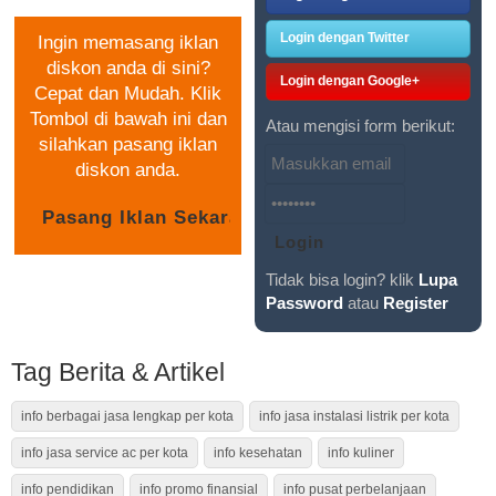
Login dengan Twitter
Ingin memasang iklan
diskon anda di sini?
Login dengan Google+
Cepat dan Mudah. Klik
Tombol di bawah ini dan
Atau mengisi form berikut:
silahkan pasang iklan
diskon anda.
Tidak bisa login? klik
Lupa
Password
atau
Register
Tag Berita & Artikel
info berbagai jasa lengkap per kota
info jasa instalasi listrik per kota
info jasa service ac per kota
info kesehatan
info kuliner
info pendidikan
info promo finansial
info pusat perbelanjaan