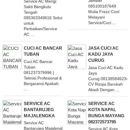
Jember
Service AC Merigi
085100187649
Sakti Bengkulu
Mulia Frezz Cool
Tengah
Melayani
085363349616 Solusi
Service/Cuci ...
untuk
Perbaikan/Service
AC ...
CUCI AC BANCAR
JASA CUCI AC
TUBAN
KADU JAYA
CURUG
Cuci AC Bancar
Tuban
Jasa Cuci AC Kadu
081237379996 |
Jaya
Teknisi Profesional &
Curug 081385846234
Bergaransi Apakah
CV Rizqia Barokah
...
Abadi Dengan ...
SERVICE AC
SERVICE AC
BANTARUJEG
KOTA NAPAL
MAJALENGKA
BUNGA MAYANG
082372573795
Service AC
Bantarujeg Majalengka
Service AC Kota