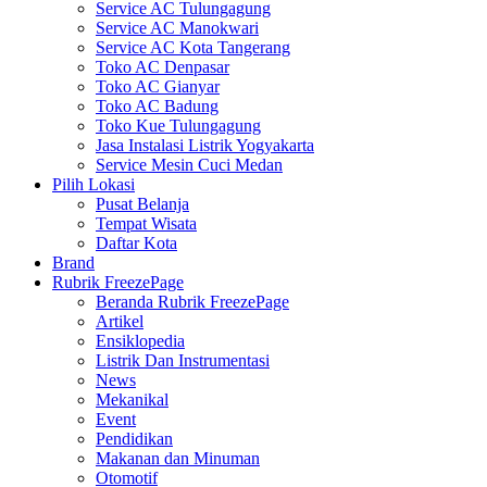
Service AC Tulungagung
Service AC Manokwari
Service AC Kota Tangerang
Toko AC Denpasar
Toko AC Gianyar
Toko AC Badung
Toko Kue Tulungagung
Jasa Instalasi Listrik Yogyakarta
Service Mesin Cuci Medan
Pilih Lokasi
Pusat Belanja
Tempat Wisata
Daftar Kota
Brand
Rubrik FreezePage
Beranda Rubrik FreezePage
Artikel
Ensiklopedia
Listrik Dan Instrumentasi
News
Mekanikal
Event
Pendidikan
Makanan dan Minuman
Otomotif