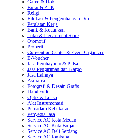
Game & Hobi
Buku & ATK
Religi
Edukasi & Pengembangan Diri
Peralatan Kerja
Bank & Keuangan
Toko & Department Store
Otomotif
Properti
Convention Center & Event Organizer
E-Voucher
Jasa Pembayaran & Pulsa
Jasa Pengiriman dan Kargo
Jasa Lainnya
Asuransi
Fotografi & Desain Grafis
Handicraft
Optik & Lensa
Alat Instrumentasi
Pemadam Kebakaran
Penyedia Jasa
Service AC Kota Medan
Service AC Kota Binjai
Service AC Deli Serdang
Service AC Jombang