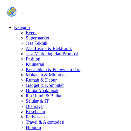
Kategori
Event
Supermarket
Jasa Teknik
Alat Listrik & Elektronik
Jasa Marketing dan Promosi
Fashion
Kulineran
Kecantikan & Perawatan Diri
Makanan & Minuman
Rumah & Dapur
Gadget & Komputer
Dunia Anak-anak
Ibu Hamil & Balita
Selular & IT
Olahraga
Kesehatan
Pariwisata
Travel & Akomodasi
Hiburan