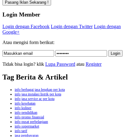
Login Member
Login dengan Facebook
Login dengan Twitter
Login dengan
Google+
Atau mengisi form berikut:
Tidak bisa login? klik
Lupa Password
atau
Register
Tag Berita & Artikel
info berbagai jasa lengkap per kota
info jasa instalasi listrik per kota
info jasa service ac per kota
info kesehatan
info kuliner
info pendidikan
info promo finansial
info pusat perbelanjaan
info supermarket
info tarif
jasa pembayaran