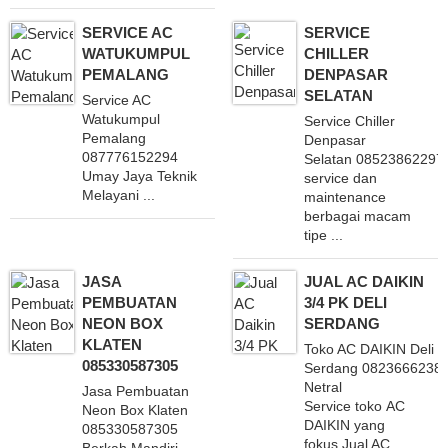
SERVICE AC
SERVICE
WATUKUMPUL
CHILLER
PEMALANG
DENPASAR
SELATAN
Service AC
Watukumpul
Service Chiller
Pemalang
Denpasar
087776152294
Selatan 08523862297
Umay Jaya Teknik
service dan
Melayani ...
maintenance
berbagai macam
tipe ...
JASA
JUAL AC DAIKIN
PEMBUATAN
3/4 PK DELI
NEON BOX
SERDANG
KLATEN
Toko AC DAIKIN Deli
085330587305
Serdang 0823666238
Netral
Jasa Pembuatan
Service toko AC
Neon Box Klaten
DAIKIN yang
085330587305
fokus Jual AC ...
Berkah Mandiri