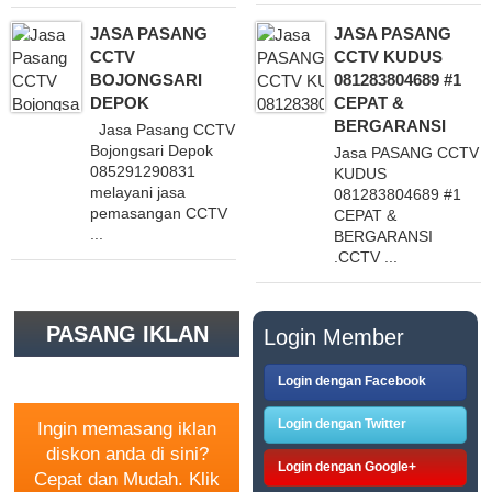
JASA PASANG
JASA PASANG
CCTV
CCTV KUDUS
BOJONGSARI
081283804689 #1
DEPOK
CEPAT &
BERGARANSI
Jasa Pasang CCTV
Bojongsari Depok
Jasa PASANG CCTV
085291290831
KUDUS
melayani jasa
081283804689 #1
pemasangan CCTV
CEPAT &
...
BERGARANSI
.CCTV ...
PASANG IKLAN
Login Member
GRATIS
Login dengan Facebook
Login dengan Twitter
Ingin memasang iklan
diskon anda di sini?
Login dengan Google+
Cepat dan Mudah. Klik