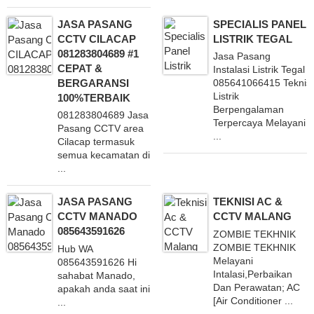
JASA PASANG
SPECIALIS PANEL
CCTV CILACAP
LISTRIK TEGAL
081283804689 #1
Jasa Pasang
CEPAT &
Instalasi Listrik Tegal
BERGARANSI
085641066415 Teknisi
Listrik
100%TERBAIK
Berpengalaman
081283804689 Jasa
Terpercaya Melayani
Pasang CCTV area
...
Cilacap termasuk
semua kecamatan di
...
JASA PASANG
TEKNISI AC &
CCTV MANADO
CCTV MALANG
085643591626
ZOMBIE TEKHNIK
ZOMBIE TEKHNIK
Hub WA
Melayani
085643591626 Hi
Intalasi,Perbaikan
sahabat Manado,
Dan Perawatan; AC
apakah anda saat ini
[Air Conditioner ...
...