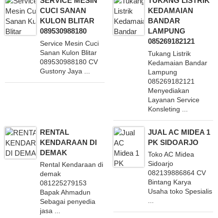
SERVICE MESIN
TUKANG LISTRIK
CUCI SANAN
KEDAMAIAN
KULON BLITAR
BANDAR
089530988180
LAMPUNG
085269182121
Service Mesin Cuci
Sanan Kulon Blitar
Tukang Listrik
089530988180 CV
Kedamaian Bandar
Gustony Jaya ...
Lampung
085269182121
Menyediakan
Layanan Service
Konsleting ...
RENTAL
JUAL AC MIDEA 1
KENDARAAN DI
PK SIDOARJO
DEMAK
Toko AC Midea
Sidoarjo
Rental Kendaraan di
082139886864 CV
demak
Bintang Karya
081225279153
Usaha toko Spesialis
Bapak Ahmadun
...
Sebagai penyedia
jasa ...