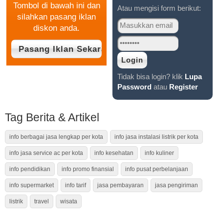
Tombol di bawah ini dan
Atau mengisi form berikut:
silahkan pasang iklan
diskon anda.
Tidak bisa login? klik
Lupa
Password
atau
Register
Tag Berita & Artikel
info berbagai jasa lengkap per kota
info jasa instalasi listrik per kota
info jasa service ac per kota
info kesehatan
info kuliner
info pendidikan
info promo finansial
info pusat perbelanjaan
info supermarket
info tarif
jasa pembayaran
jasa pengiriman
listrik
travel
wisata