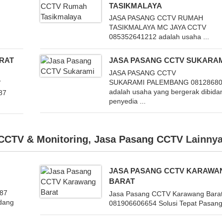
TASIKMALAYA
JASA PASANG CCTV RUMAH
TASIKMALAYA MC JAYA CCTV
085352641212 adalah usaha ...
ARAT
JASA PASANG CCTV SUKARA
JASA PASANG CCTV
SUKARAMI PALEMBANG 08128680
T
adalah usaha yang bergerak dibida
87
penyedia ...
CCTV & Monitoring
,
Jasa Pasang CCTV
Lainny
JASA PASANG CCTV KARAWA
BARAT
87
Jasa Pasang CCTV Karawang Bara
idang
081906606654 Solusi Tepat Pasang 