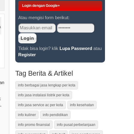
Login dengan Google+
Atau mengisi form berikut:
Tidak bisa login? klik
Lupa Password
atau
Register
Tag Berita & Artikel
an
info berbagai jasa lengkap per kota
info jasa instalasi listrik per kota
k
.
info jasa service ac per kota
info kesehatan
info kuliner
info pendidikan
info promo finansial
info pusat perbelanjaan