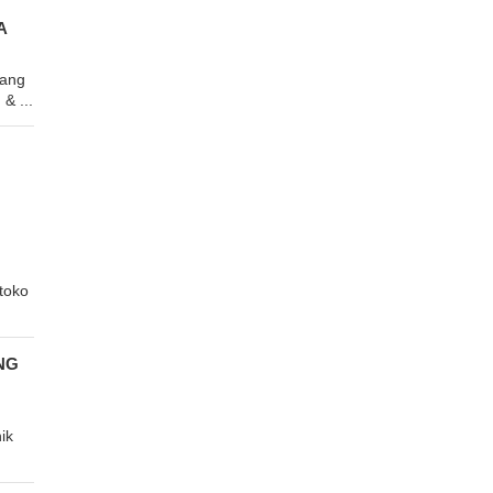
A
wang
& ...
toko
NG
ik