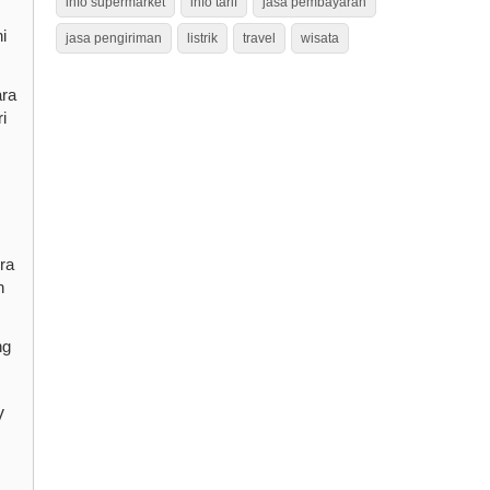
info supermarket
info tarif
jasa pembayaran
i
jasa pengiriman
listrik
travel
wisata
ara
i
ra
n
ng
V