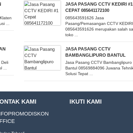
N
JASA PASANG CCTV KEDIRI #1
CEPAT 085641172100
Klaten
085643591626 Jasa
i ...
Pasang/Pemasangan CCTV KEDIR
085643591626 merupakan salah sa
toko ...
HAN
JASA PASANG CCTV
BAMBANGLIPURO BANTUL
 Deli
Jasa Pasang CCTV Bambanglipuro
 ...
Bantul 08569884096 Juwana Tehni
Solusi Tepat ...
ONTAK KAMI
IKUTI KAMI
NFOPROMODISKON
FFICE