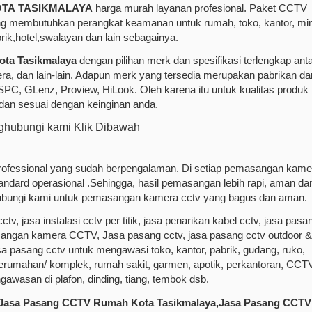
KOTA TASIKMALAYA
harga murah layanan profesional. Paket CCTV
g membutuhkan perangkat keamanan untuk rumah, toko, kantor, min
ik,hotel,swalayan dan lain sebagainya.
ta Tasikmalaya
dengan pilihan merk dan spesifikasi terlengkap ant
, dan lain-lain. Adapun merk yang tersedia merupakan pabrikan dar
 SPC, GLenz, Proview, HiLook. Oleh karena itu untuk kualitas produk
 dan sesuai dengan keinginan anda.
hubungi kami Klik Dibawah
professional yang sudah berpengalaman. Di setiap pemasangan kame
tandard operasional .Sehingga, hasil pemasangan lebih rapi, aman da
hubungi kami untuk pemasangan kamera cctv yang bagus dan aman.
ctv, jasa instalasi cctv per titik, jasa penarikan kabel cctv, jasa pasa
asangan kamera CCTV, Jasa pasang cctv, jasa pasang cctv outdoor &
sa pasang cctv untuk mengawasi toko, kantor, pabrik, gudang, ruko,
perumahan/ komplek, rumah sakit, garmen, apotik, perkantoran, CCT
gawasan di plafon, dinding, tiang, tembok dsb.
,Jasa Pasang CCTV Rumah Kota Tasikmalaya,Jasa Pasang CCTV