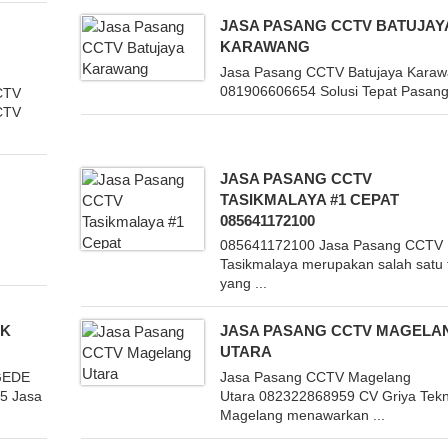
JASA PASANG CCTV BATUJAY
KARAWANG
Jasa Pasang CCTV Batujaya Kara
081906606654 Solusi Tepat Pasang 
CTV
CCTV
JASA PASANG CCTV
TASIKMALAYA #1 CEPAT
085641172100
085641172100 Jasa Pasang CCTV
Tasikmalaya merupakan salah satu 
yang ...
OK
JASA PASANG CCTV MAGELA
UTARA
GEDE
Jasa Pasang CCTV Magelang
5 Jasa
Utara 082322868959 CV Griya Tekn
Magelang menawarkan ...