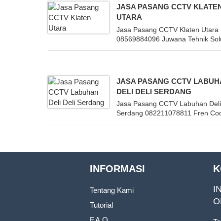
JASA PASANG CCTV KLATE
UTARA
Jasa Pasang CCTV Klaten Utara 
08569884096 Juwana Tehnik Solus
JASA PASANG CCTV LABU
DELI DELI SERDANG
Jasa Pasang CCTV Labuhan Deli
Serdang 082211078811 Fren Cool
INFORMASI
K
I
Tentang Kami
O
Tutorial
F.A.Q