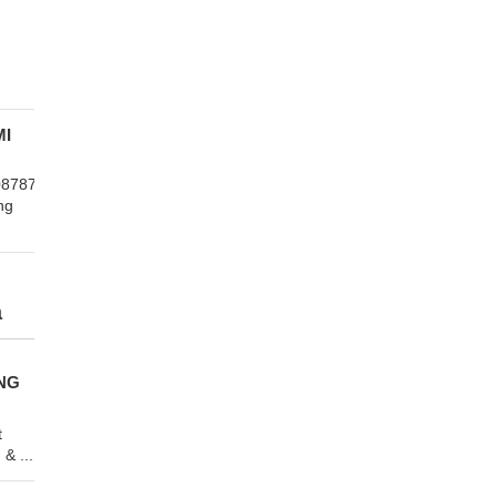
MI
8787
ng
a
NG
t
& ...