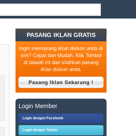
PASANG IKLAN GRATIS
Ingin memasang iklan diskon anda di
sini? Cepat dan Mudah. Klik Tombol
di bawah ini dan silahkan pasang
iklan diskon anda.
Login Member
Login dengan Facebook
Login dengan Twitter