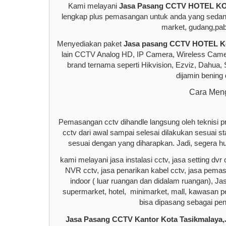
Kami melayani
Jasa Pasang CCTV HOTEL 
lengkap plus pemasangan untuk anda yang sedan
market, gudang,pabr
Menyediakan paket
J
asa pasang CCTV HOTEL Ko
lain CCTV Analog HD, IP Camera, Wireless Camera
brand ternama seperti Hikvision, Ezviz, Dahua,
dijamin bening
Cara Meng
Pemasangan cctv dihandle langsung oleh teknisi 
cctv dari awal sampai selesai dilakukan sesuai s
sesuai dengan yang diharapkan. Jadi, segera 
kami melayani jasa instalasi cctv, jasa setting dvr c
NVR cctv, jasa penarikan kabel cctv, jasa pem
indoor ( luar ruangan dan didalam ruangan), Ja
supermarket, hotel, minimarket, mall, kawasan 
bisa dipasang sebagai pen
Jasa Pasang CCTV Kantor Kota Tasikmalaya