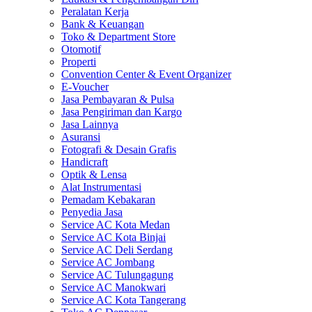
Peralatan Kerja
Bank & Keuangan
Toko & Department Store
Otomotif
Properti
Convention Center & Event Organizer
E-Voucher
Jasa Pembayaran & Pulsa
Jasa Pengiriman dan Kargo
Jasa Lainnya
Asuransi
Fotografi & Desain Grafis
Handicraft
Optik & Lensa
Alat Instrumentasi
Pemadam Kebakaran
Penyedia Jasa
Service AC Kota Medan
Service AC Kota Binjai
Service AC Deli Serdang
Service AC Jombang
Service AC Tulungagung
Service AC Manokwari
Service AC Kota Tangerang