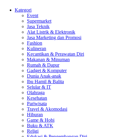
Kategori
Event
Supermarket
Jasa Teknik
Alat Listrik & Elektronik
Jasa Marketing dan Promosi
Fashion
Kulineran
Kecantikan & Perawatan Diri
Makanan & Minuman
Rumah & Dapur
Gadget & Komputer
Dunia Anak-anak
Ibu Hamil & Balita
Selular & IT
Olahraga
Kesehatan
Pariwisata
Travel & Akomodasi
Hiburan
Game & Hobi
Buku & ATK
Religi
Edukasi & Pengembangan Diri