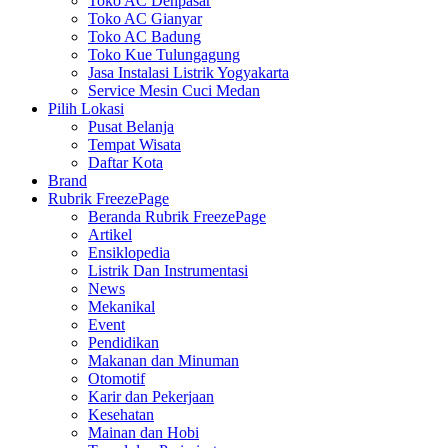
Toko AC Denpasar
Toko AC Gianyar
Toko AC Badung
Toko Kue Tulungagung
Jasa Instalasi Listrik Yogyakarta
Service Mesin Cuci Medan
Pilih Lokasi
Pusat Belanja
Tempat Wisata
Daftar Kota
Brand
Rubrik FreezePage
Beranda Rubrik FreezePage
Artikel
Ensiklopedia
Listrik Dan Instrumentasi
News
Mekanikal
Event
Pendidikan
Makanan dan Minuman
Otomotif
Karir dan Pekerjaan
Kesehatan
Mainan dan Hobi