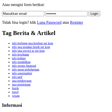
Atau mengisi form berikut:
Tidak bisa login? klik
Lupa Password
atau
Register
Tag Berita & Artikel
info berbagai jasa lengkap per kota
info jasa instalasi listrik per kota
info jasa service ac per kota
info kesehatan
info kuliner
info pendidikan
info promo finansial
info pusat perbelanjaan
info supermarket
info tarif
jasa pembayaran
jasa pengiriman
listrik
travel
wisata
Informasi