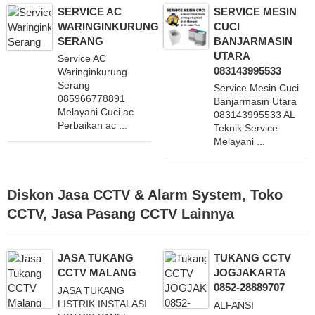
SERVICE AC
SERVICE MESIN
WARINGINKURUNG
CUCI
SERANG
BANJARMASIN
UTARA
Service AC
083143995533
Waringinkurung
Serang
Service Mesin Cuci
085966778891
Banjarmasin Utara
Melayani Cuci ac
083143995533 AL
Perbaikan ac ...
Teknik Service
Melayani ...
Diskon
Jasa CCTV & Alarm System
,
Toko
CCTV
,
Jasa Pasang CCTV
Lainnya
JASA TUKANG
TUKANG CCTV
CCTV MALANG
JOGJAKARTA
0852-28889707
JASA TUKANG
LISTRIK INSTALASI
ALFANSI