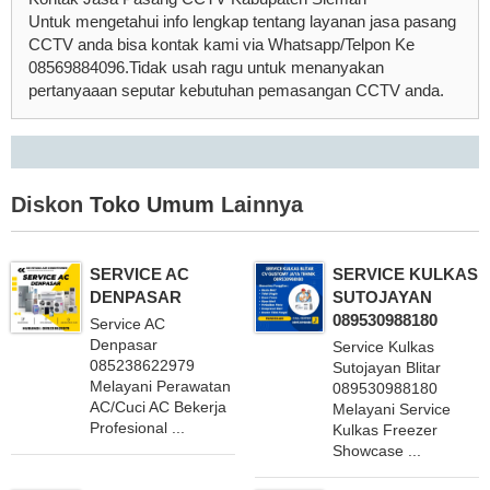
Untuk mengetahui info lengkap tentang layanan jasa pasang
CCTV anda bisa kontak kami via Whatsapp/Telpon Ke
08569884096.Tidak usah ragu untuk menanyakan
pertanyaaan seputar kebutuhan pemasangan CCTV anda.
Diskon
Toko Umum
Lainnya
SERVICE AC
SERVICE KULKAS
DENPASAR
SUTOJAYAN
089530988180
Service AC
Denpasar
Service Kulkas
085238622979
Sutojayan Blitar
Melayani Perawatan
089530988180
AC/Cuci AC Bekerja
Melayani Service
Profesional ...
Kulkas Freezer
Showcase ...