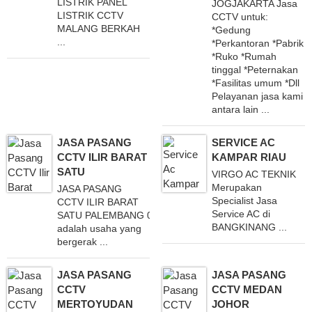
LISTRIK PANEL
JOGJAKARTA Jasa
LISTRIK CCTV
CCTV untuk:
MALANG BERKAH
*Gedung
...
*Perkantoran *Pabrik
*Ruko *Rumah
tinggal *Peternakan
*Fasilitas umum *Dll
Pelayanan jasa kami
antara lain ...
JASA PASANG
SERVICE AC
CCTV ILIR BARAT
KAMPAR RIAU
SATU
VIRGO AC TEKNIK
Merupakan
JASA PASANG
Specialist Jasa
CCTV ILIR BARAT
Service AC di
SATU PALEMBANG 081286808787
BANGKINANG ...
adalah usaha yang
bergerak ...
JASA PASANG
JASA PASANG
CCTV
CCTV MEDAN
MERTOYUDAN
JOHOR