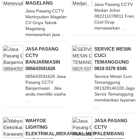
MAGELANG
Jasa Pasang CCTV
Medan Johor
Jasa Pasang CCTV
082211078811 Fren
Mertoyudan Magelang 082322868959
Cool Grup
CV Griya Teknik
menawarkan ...
Magelang
menawarkan jasa ...
JASA PASANG
SERVICE MESIN
CCTV
CUCI
BANJARMASIN
TEMANGGUNG
085643591626
0819 0378 9345
085643591626 Jasa
Service Mesin Cuci
Pasang CCTV
Temanggung
Banjarmasin . Jika
081328146100 Jago
anda memiliki usaha
Servis Temanggung
...
memberikan layanan
...
WAHYOE
JASA PASANG
LIGHTING
CCTV
ELEKTRIKAL,MEKANIKAL,MEP
PALEMBANG