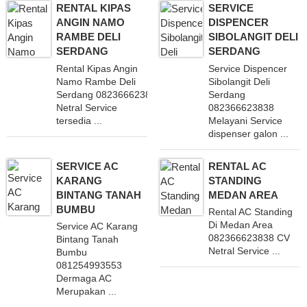
RENTAL KIPAS
SERVICE
ANGIN NAMO
DISPENCER
RAMBE DELI
SIBOLANGIT DELI
SERDANG
SERDANG
Rental Kipas Angin
Service Dispencer
Namo Rambe Deli
Sibolangit Deli
Serdang 082366623838 CV
Serdang
Netral Service
082366623838
tersedia ...
Melayani Service
dispenser galon ...
SERVICE AC
RENTAL AC
KARANG
STANDING
BINTANG TANAH
MEDAN AREA
BUMBU
Rental AC Standing
Di Medan Area
Service AC Karang
082366623838 CV
Bintang Tanah
Netral Service ...
Bumbu
081254993553
Dermaga AC
Merupakan ...