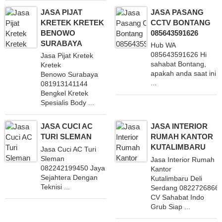
JASA PIJAT
JASA PASANG
KRETEK KRETEK
CCTV BONTANG
BENOWO
085643591626
SURABAYA
Hub WA
085643591626 Hi
Jasa Pijat Kretek
sahabat Bontang,
Kretek
apakah anda saat ini
Benowo Surabaya
...
081913141144
Bengkel Kretek
Spesialis Body ...
JASA CUCI AC
JASA INTERIOR
TURI SLEMAN
RUMAH KANTOR
KUTALIMBARU
Jasa Cuci AC Turi
Sleman
Jasa Interior Rumah
082242199450 Jaya
Kantor
Sejahtera Dengan
Kutalimbaru Deli
Teknisi ...
Serdang 0822726866
CV Sahabat Indo
Grub Siap ...