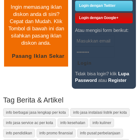
Login dengan Twitter
Ingin memasang iklan
diskon anda di sini?
Login dengan Google+
Cepat dan Mudah. Klik
Tombol di bawah ini dan
Atau mengisi form berikut:
silahkan pasang iklan
diskon anda.
Tidak bisa login? klik
Lupa
Password
atau
Register
Tag Berita & Artikel
info berbagai jasa lengkap per kota
info jasa instalasi listrik per kota
info jasa service ac per kota
info kesehatan
info kuliner
info pendidikan
info promo finansial
info pusat perbelanjaan