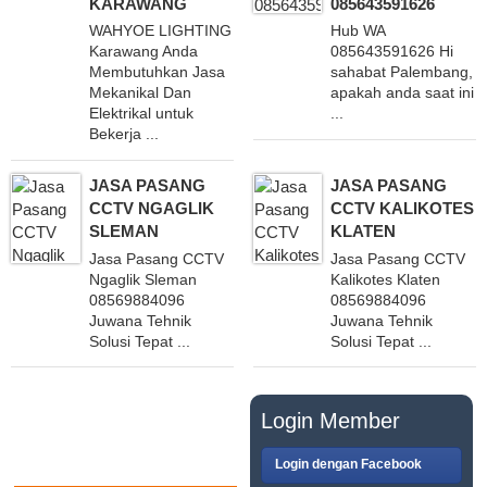
KARAWANG
085643591626
WAHYOE LIGHTING
Hub WA
Karawang Anda
085643591626 Hi
Membutuhkan Jasa
sahabat Palembang,
Mekanikal Dan
apakah anda saat ini
Elektrikal untuk
...
Bekerja ...
JASA PASANG
JASA PASANG
CCTV NGAGLIK
CCTV KALIKOTES
SLEMAN
KLATEN
Jasa Pasang CCTV
Jasa Pasang CCTV
Ngaglik Sleman
Kalikotes Klaten
08569884096
08569884096
Juwana Tehnik
Juwana Tehnik
Solusi Tepat ...
Solusi Tepat ...
PASANG IKLAN
Login Member
GRATIS
Login dengan Facebook