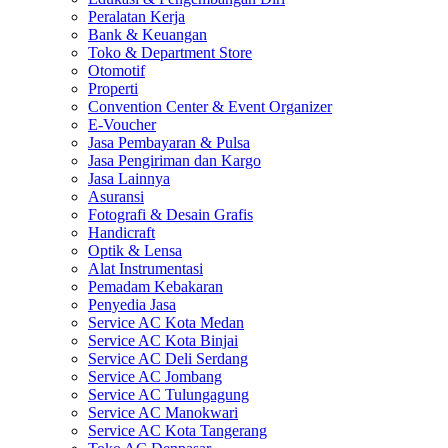
Peralatan Kerja
Bank & Keuangan
Toko & Department Store
Otomotif
Properti
Convention Center & Event Organizer
E-Voucher
Jasa Pembayaran & Pulsa
Jasa Pengiriman dan Kargo
Jasa Lainnya
Asuransi
Fotografi & Desain Grafis
Handicraft
Optik & Lensa
Alat Instrumentasi
Pemadam Kebakaran
Penyedia Jasa
Service AC Kota Medan
Service AC Kota Binjai
Service AC Deli Serdang
Service AC Jombang
Service AC Tulungagung
Service AC Manokwari
Service AC Kota Tangerang