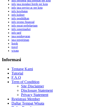
info berbagai jasa lengkap per kota
info jasa instalasi listrik per kota
info jasa service ac per kota
info kesehatan
info kuliner
info pendidikan
info promo finansial
info pusat perbelanjaan
info supermarket
info tarif
jasa pembayaran
jasa pengiriman
listrik
travel
wisata
Informasi
Tentang Kami
Tutorial
F.A.Q
Term of Condition
Site Disclaimer
Disclosure Statement
Privacy Statement
Registrasi Member
Daftar Tempat Wisata