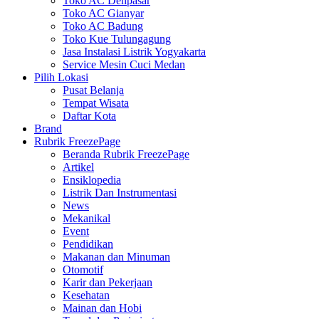
Toko AC Denpasar
Toko AC Gianyar
Toko AC Badung
Toko Kue Tulungagung
Jasa Instalasi Listrik Yogyakarta
Service Mesin Cuci Medan
Pilih Lokasi
Pusat Belanja
Tempat Wisata
Daftar Kota
Brand
Rubrik FreezePage
Beranda Rubrik FreezePage
Artikel
Ensiklopedia
Listrik Dan Instrumentasi
News
Mekanikal
Event
Pendidikan
Makanan dan Minuman
Otomotif
Karir dan Pekerjaan
Kesehatan
Mainan dan Hobi