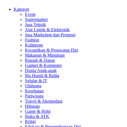
Kategori
Event
Supermarket
Jasa Teknik
Alat Listrik & Elektronik
Jasa Marketing dan Promosi
Fashion
Kulineran
Kecantikan & Perawatan Diri
Makanan & Minuman
Rumah & Dapur
Gadget & Komputer
Dunia Anak-anak
Ibu Hamil & Balita
Selular & IT
Olahraga
Kesehatan
Pariwisata
Travel & Akomodasi
Hiburan
Game & Hobi
Buku & ATK
Religi
Edukasi & Pengembangan Diri