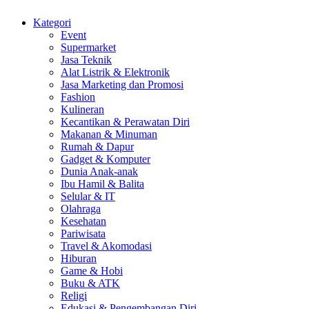
Kategori
Event
Supermarket
Jasa Teknik
Alat Listrik & Elektronik
Jasa Marketing dan Promosi
Fashion
Kulineran
Kecantikan & Perawatan Diri
Makanan & Minuman
Rumah & Dapur
Gadget & Komputer
Dunia Anak-anak
Ibu Hamil & Balita
Selular & IT
Olahraga
Kesehatan
Pariwisata
Travel & Akomodasi
Hiburan
Game & Hobi
Buku & ATK
Religi
Edukasi & Pengembangan Diri