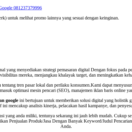
n Google 081237379996
rk) untuk melihat promo lainnya yang sesuai dengan keinginan.
onal yang menyediakan strategi pemasaran digital Dengan fokus pada p
visibilitas mereka, menjangkau khalayak target, dan meningkatkan kehad
tentang tren pasar lokal dan perilaku konsumen.Kami dapat menyusun
ermasuk optimasi mesin pencari (SEO), manajemen iklan baris online yan
lan google
ini bertujuan untuk memberikan solusi digital yang holisti
 ini mencakup analisis kinerja, pelacakan hasil kampanye, dan penyesua
i yang anda miliki, tentunya sekarang ini jauh lebih mudah. Cukup s
an Penjualan Produk/Jasa Dengan Banyak Keyword/Judul Pencarian.Ja
Anda.