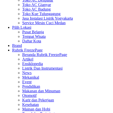
Toko AC Denpasar
Toko AC Gianyar
Toko AC Badung
Toko Kue Tulungagung
Jasa Instalasi Listrik Yogyakarta
Service Mesin Cuci Medan
Pilih Lokasi
Pusat Belanja
Tempat Wisata
Daftar Kota
Brand
Rubrik FreezePage
Beranda Rubrik FreezePage
Artikel
Ensiklopedia
Listrik Dan Instrumentasi
News
Mekanikal
Event
Pendidikan
Makanan dan Minuman
Otomotif
Karir dan Pekerjaan
Kesehatan
Mainan dan Hobi