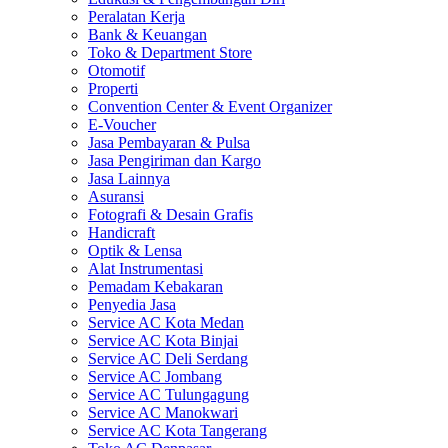
Peralatan Kerja
Bank & Keuangan
Toko & Department Store
Otomotif
Properti
Convention Center & Event Organizer
E-Voucher
Jasa Pembayaran & Pulsa
Jasa Pengiriman dan Kargo
Jasa Lainnya
Asuransi
Fotografi & Desain Grafis
Handicraft
Optik & Lensa
Alat Instrumentasi
Pemadam Kebakaran
Penyedia Jasa
Service AC Kota Medan
Service AC Kota Binjai
Service AC Deli Serdang
Service AC Jombang
Service AC Tulungagung
Service AC Manokwari
Service AC Kota Tangerang