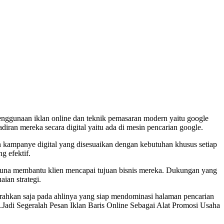
enggunaan iklan online dan teknik pemasaran modern yaitu google
iran mereka secara digital yaitu ada di mesin pencarian google.
 kampanye digital yang disesuaikan dengan kebutuhan khusus setiap
g efektif.
k guna membantu klien mencapai tujuan bisnis mereka. Dukungan yang
ian strategi.
erahkan saja pada ahlinya yang siap mendominasi halaman pencarian
di Segeralah Pesan Iklan Baris Online Sebagai Alat Promosi Usaha