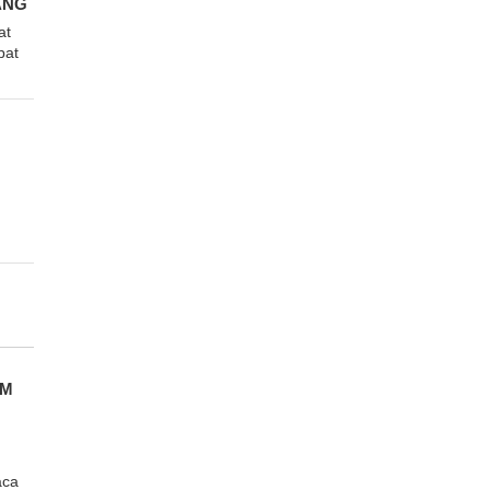
ANG
at
pat
R
n
EM
aca