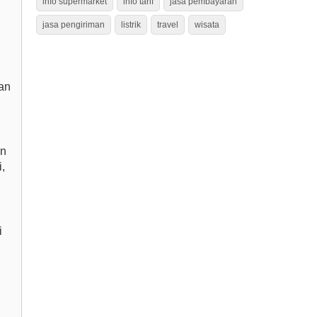
info supermarket
info tarif
jasa pembayaran
jasa pengiriman
listrik
travel
wisata
an
an
,
i