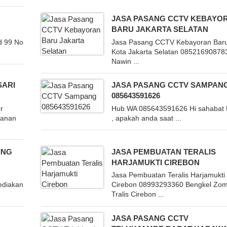
JASA PASANG CCTV KEBAYO
BARU JAKARTA SELATAN
d 99 No
Jasa Pasang CCTV Kebayoran Bar
Kota Jakarta Selatan 08521690878
Nawin ...
SARI
JASA PASANG CCTV SAMPAN
085643591626
r
Hub WA 085643591626 Hi sahabat 
yanan
, apakah anda saat ...
ING
JASA PEMBUATAN TERALIS
HARJAMUKTI CIREBON
Jasa Pembuatan Teralis Harjamukti
ediakan
Cirebon 08993293360 Bengkel Zo
Tralis Cirebon ...
JASA PASANG CCTV