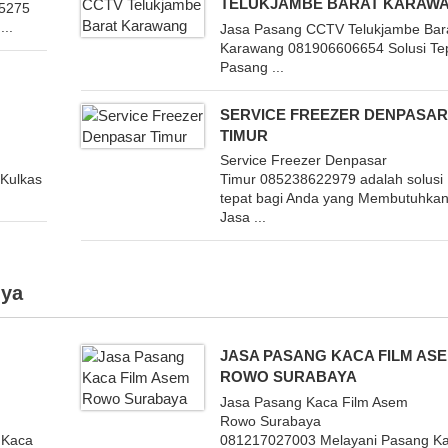
TELUKJAMBE BARAT KARAW
95275
...
Jasa Pasang CCTV Telukjambe Bar
Karawang 081906606654 Solusi Te
Pasang ...
SERVICE FREEZER DENPASA
TIMUR
Service Freezer Denpasar
 Kulkas
Timur 085238622979 adalah solusi
tepat bagi Anda yang Membutuhka
Jasa ...
ya
JASA PASANG KACA FILM AS
ROWO SURABAYA
Jasa Pasang Kaca Film Asem
Rowo Surabaya
 Kaca
081217027003 Melayani Pasang K