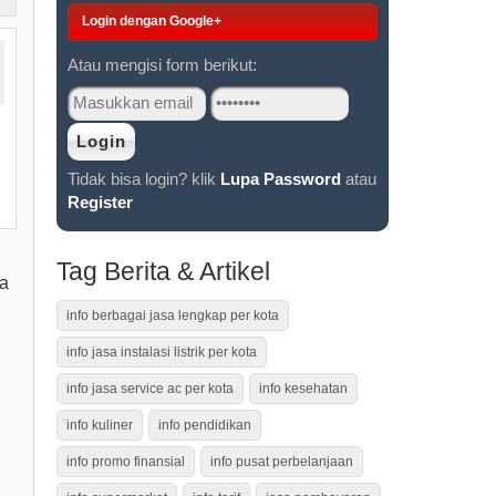
Login dengan Google+
Atau mengisi form berikut:
Tidak bisa login? klik
Lupa Password
atau
Register
Tag Berita & Artikel
a
info berbagai jasa lengkap per kota
info jasa instalasi listrik per kota
info jasa service ac per kota
info kesehatan
info kuliner
info pendidikan
info promo finansial
info pusat perbelanjaan