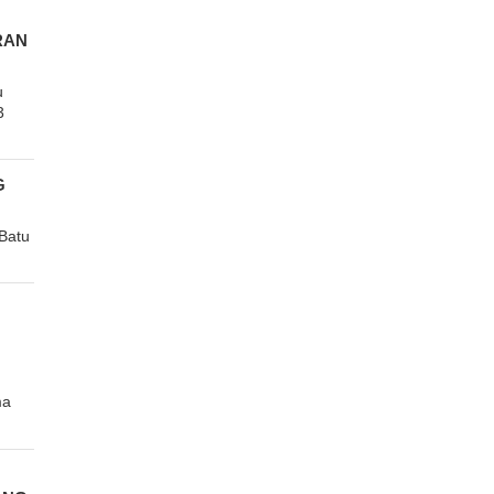
RAN
u
3
G
Batu
ma