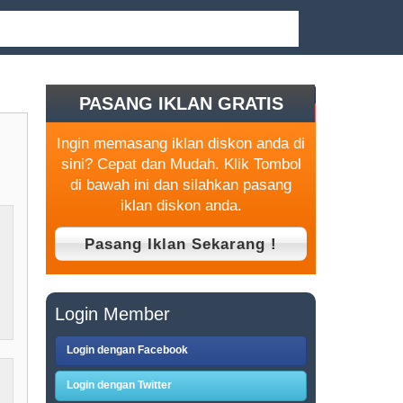
PASANG IKLAN GRATIS
Ingin memasang iklan diskon anda di
sini? Cepat dan Mudah. Klik Tombol
di bawah ini dan silahkan pasang
iklan diskon anda.
Login Member
Login dengan Facebook
Login dengan Twitter