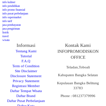
info kuliner
info pendidikan
info promo finansial
info pusat perbelanjaan
info supermarket
info tarif
jasa pembayaran
jasa pengiriman
listrik
travel
wisata
Informasi
Kontak Kami
Tentang Kami
INFOPROMODISKON
Tutorial
OFFICE
F.A.Q
Term of Condition
Teladan,Toboali
Site Disclaimer
Kabupaten Bangka Selatan
Disclosure Statement
Privacy Statement
Kepulauan Bangka Belitung
Registrasi Member
33783
Daftar Tempat Wisata
Daftar Brand
Phone : 081237379996
Daftar Pusat Perbelanjaan
Daftar Kota