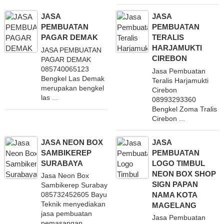
JASA
JASA
PEMBUATAN
PEMBUATAN
PAGAR DEMAK
TERALIS
HARJAMUKTI
JASA PEMBUATAN
CIREBON
PAGAR DEMAK
085740065123
Jasa Pembuatan
Bengkel Las Demak
Teralis Harjamukti
merupakan bengkel
Cirebon
las ...
08993293360
Bengkel Zoma Tralis
Cirebon ...
JASA NEON BOX
JASA
SAMBIKEREP
PEMBUATAN
SURABAYA
LOGO TIMBUL
NEON BOX SHOP
Jasa Neon Box
SIGN PAPAN
Sambikerep Surabaya
NAMA KOTA
085732452605 Bayu
Teknik menyediakan
MAGELANG
jasa pembuatan
Jasa Pembuatan
pemasangan ...