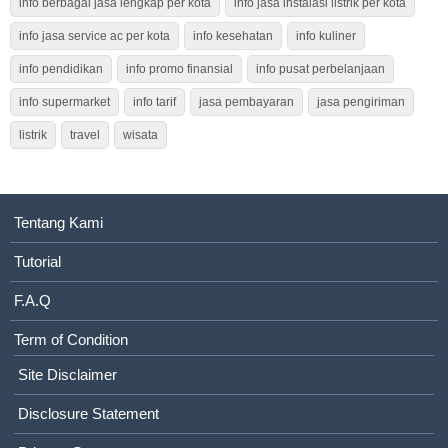
info berbagai jasa lengkap per kota
info jasa instalasi listrik per kota
info jasa service ac per kota
info kesehatan
info kuliner
info pendidikan
info promo finansial
info pusat perbelanjaan
info supermarket
info tarif
jasa pembayaran
jasa pengiriman
listrik
travel
wisata
Tentang Kami
Tutorial
F.A.Q
Term of Condition
Site Disclaimer
Disclosure Statement