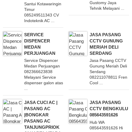
Gustomy Jaya
Santui Kotawaringin
Tehnik Melayani ...
Timur
085249511343 CV
Indoteknik AC ...
SERVICE
JASA PASANG
DISPENCER
CCTV GUNUNG
MEDAN
MERIAH DELI
PERJUANGAN
SERDANG
Service Dispencer
Jasa Pasang CCTV
Medan Perjuangan
Gunung Meriah Deli
082366623838
Serdang
Melayani Service
082211078811 Fren
dispenser galon atas
Cool ...
...
JASA CUCI AC |
JASA PASANG
PASANG AC
CCTV BENGKULU
|BONGKAR
085643591626
PASANG AC
Hub WA
TANJUNGPRIOK
085643591626 Hi