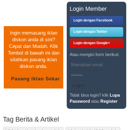
PASANG IKLAN
Login Member
GRATIS
Login dengan Facebook
Login dengan Twitter
Ingin memasang iklan
diskon anda di sini?
Login dengan Google+
Cepat dan Mudah. Klik
Tombol di bawah ini dan
Atau mengisi form berikut:
silahkan pasang iklan
diskon anda.
Tidak bisa login? klik
Lupa
Password
atau
Register
Tag Berita & Artikel