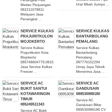
Penangkal Petir
Urat Mbah Jumiyo ...
Medan Perjuangan
082211078811
Melayani Jasa
Penangkal ...
SERVICE KULKAS
SERVICE KULKAS
PRAJURITKULON
BANTARBOLANG
MOJOKERTO
PEMALANG
Service Kulkas
Service Kulkas
Prajuritkulon Kota
Bantarbolang
Mojokerto
Pemalang
085748604779,081555451864 Menerima
087776152294
Jasa Service Kulkas
Umay Jaya Teknik
Freezer ...
Menerima Jasa ...
SERVICE AC
SERVICE AC
BUKIT SANTUI
GANDUSARI
KOTAWARINGIN
089530988180
TIMUR
Service AC
085249511343
Gandusari Blitar
089530988180 CV
Service AC Bukit