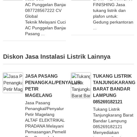
AC Punggelan Banjarnegara
FINISHING Jasa
087728567222 CV
tukang listrik dan
Global
plafon untuk:
Teknik Melayani Cuci
Gedung perkantoran
AC Punggelan Banjarnegara
...
Pasang ...
Diskon
Jasa Instalasi Listrik
Lainnya
JASA PASANG
TUKANG LISTRIK
PENANGKAL/PENYALUR
TANJUNGKARANG
PETIR
BARAT BANDAR
MAGELANG
LAMPUNG
085269182121
Jasa Pasang
Penangkal/Penyalur
Tukang Listrik
Petir Magelang
Tanjungkarang Barat
ALTAF ELEKTRIKAL
Bandar Lampung
PRADANA Melayani
085269182121
Pemasangan,Pemeliharaan
Menyediakan