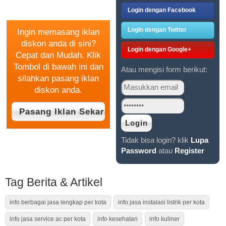
GRATIS
Login dengan Facebook
Login dengan Twitter
Ingin memasang iklan
diskon anda di sini?
Login dengan Google+
Cepat dan Mudah. Klik
Tombol di bawah ini dan
Atau mengisi form berikut:
silahkan pasang iklan
diskon anda.
Tidak bisa login? klik
Lupa
Password
atau
Register
Tag Berita & Artikel
info berbagai jasa lengkap per kota
info jasa instalasi listrik per kota
info jasa service ac per kota
info kesehatan
info kuliner