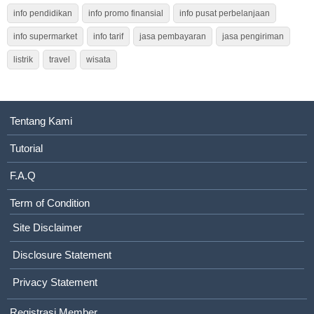
info pendidikan
info promo finansial
info pusat perbelanjaan
info supermarket
info tarif
jasa pembayaran
jasa pengiriman
listrik
travel
wisata
Tentang Kami
Tutorial
F.A.Q
Term of Condition
Site Disclaimer
Disclosure Statement
Privacy Statement
Registrasi Member