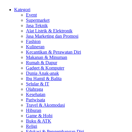
Kategori
Event
Supermarket
Jasa Teknik
Alat Listrik & Elektronik
Jasa Marketing dan Promosi
Fashion
Kulineran
Kecantikan & Perawatan Diri
Makanan & Minuman
Rumah & Dapur
Gadget & Komputer
Dunia Anak-anak
Ibu Hamil & Balita
Selular & IT
Olahraga
Kesehatan
Pariwisata
Travel & Akomodasi
Hiburan
Game & Hobi
Buku & ATK
Religi
Edukasi & Pengembangan Diri