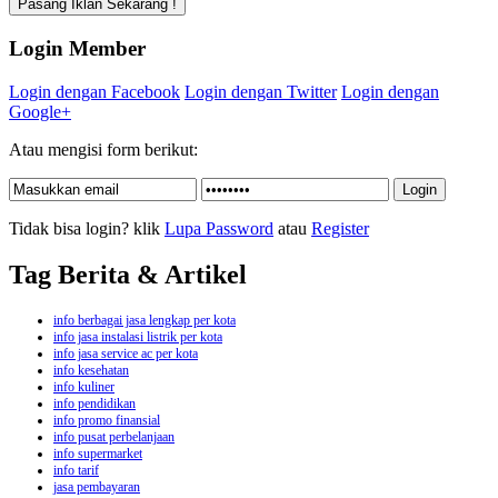
Login Member
Login dengan Facebook
Login dengan Twitter
Login dengan
Google+
Atau mengisi form berikut:
Tidak bisa login? klik
Lupa Password
atau
Register
Tag Berita & Artikel
info berbagai jasa lengkap per kota
info jasa instalasi listrik per kota
info jasa service ac per kota
info kesehatan
info kuliner
info pendidikan
info promo finansial
info pusat perbelanjaan
info supermarket
info tarif
jasa pembayaran