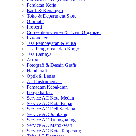
Peralatan Kerja
Bank & Keuangan
Toko & Department Store
Otomotif
Properti
Convention Center & Event Organizer
E-Voucher
Jasa Pembayaran & Pulsa
Jasa Pengiriman dan Kargo
Jasa Lainnya
Asuransi
Fotografi & Desain Grafis
Handicraft
Optik & Lensa
Alat Instrumentasi
Pemadam Kebakaran
Penyedia Jasa
Service AC Kota Medan
Service AC Kota Binjai
Service AC Deli Serdang
Service AC Jombang
Service AC Tulungagung
Service AC Manokwari
Service AC Kota Tangerang