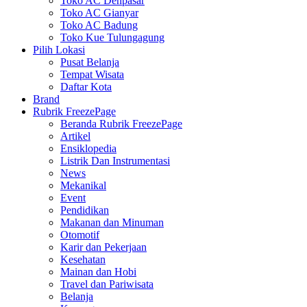
Toko AC Denpasar
Toko AC Gianyar
Toko AC Badung
Toko Kue Tulungagung
Pilih Lokasi
Pusat Belanja
Tempat Wisata
Daftar Kota
Brand
Rubrik FreezePage
Beranda Rubrik FreezePage
Artikel
Ensiklopedia
Listrik Dan Instrumentasi
News
Mekanikal
Event
Pendidikan
Makanan dan Minuman
Otomotif
Karir dan Pekerjaan
Kesehatan
Mainan dan Hobi
Travel dan Pariwisata
Belanja