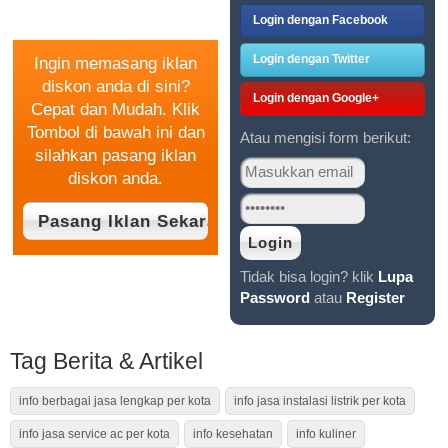
GRATIS
Login dengan Facebook
Login dengan Twitter
Ingin memasang iklan
diskon anda di sini?
Login dengan Google+
Cepat dan Mudah. Klik
Tombol di bawah ini dan
Atau mengisi form berikut:
silahkan pasang iklan
diskon anda.
Tidak bisa login? klik
Lupa
Password
atau
Register
Tag Berita & Artikel
info berbagai jasa lengkap per kota
info jasa instalasi listrik per kota
info jasa service ac per kota
info kesehatan
info kuliner