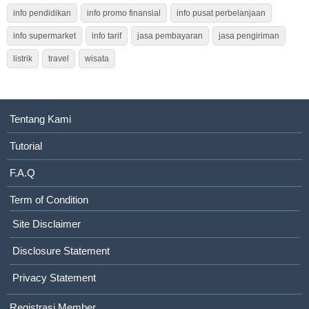
info pendidikan
info promo finansial
info pusat perbelanjaan
info supermarket
info tarif
jasa pembayaran
jasa pengiriman
listrik
travel
wisata
Tentang Kami
Tutorial
F.A.Q
Term of Condition
Site Disclaimer
Disclosure Statement
Privacy Statement
Registrasi Member