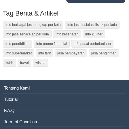
Tag Berita & Artikel
info berbagai jasa lengkap per kota
info jasa instalasi listrik per kota
info jasa service ac per kota
info kesehatan
info kuliner
info pendidikan
info promo finansial
info pusat perbelanjaan
info supermarket
info tarif
jasa pembayaran
jasa pengiriman
listrik
travel
wisata
Tentang Kami
Tutorial
F.A.Q
Term of Condition