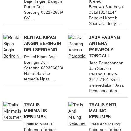
Baja Ringan Bangun
Kretek
Purba Deli
Benowo Surabaya
Serdang 082272686688
081913141144
CV ...
Bengkel Kretek
Spesialis Body ...
RENTAL KIPAS
JASA PASANG
ANGIN BERINGIN
ANTENA
DELI SERDANG
PARABOLA
TOBOALI
Rental Kipas Angin
Beringin Deli
Jasa Pemasangan
Serdang 082366623838 CV
dan Service
Netral Service
Parabola 0823-
tersedia kipas ...
2947-7101 Kami
menyediakan Jasa
Pemasang dan ...
TRALIS
TRALIS ANTI
MINIMALIS
MALING
KEBUMEN
KEBUMEN
Tralis Minimalis
Tralis Anti Maling
Kebumen Terbaik
Kebumen Terbaik