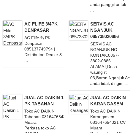
anda panggil untuk
...
AC FLIFE 3/4PK
SERVIS AC
DENPASAR
NGANJUK
085738020886
AC Flife ¾ PK
Denpasar
SERVIS AC
085137749794 |
NGANJUK NO
Distributor, Dealer &
KONTAK;0857-
...
3802-0886
ALAMAT;Desa
waung rt
03,Baron,Nganjuk Ac
anda tidak dingin, ...
JUAL AC DAIKIN 1
JUAL AC DAIKIN
PK TABANAN
KARANGASEM
Toko AC DAIKIN
Toko AC DAIKIN
Tabanan 081647654321 CV
Karangasem
Muara
081647654321 CV
Perkasa toko AC
Muara