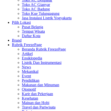
Toko AC Denpasar
Toko AC Gianyar
Toko AC Badung
Toko Kue Tulungagung
Jasa Instalasi Listrik Yogyakarta
Pilih Lokasi
Pusat Belanja
Tempat Wisata
Daftar Kota
Brand
Rubrik FreezePage
Beranda Rubrik FreezePage
Artikel
Ensiklopedia
Listrik Dan Instrumentasi
News
Mekanikal
Event
Pendidikan
Makanan dan Minuman
Otomotif
Karir dan Pekerjaan
Kesehatan
Mainan dan Hobi
Travel dan Pariwisata