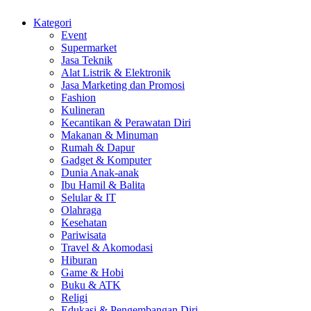
Kategori
Event
Supermarket
Jasa Teknik
Alat Listrik & Elektronik
Jasa Marketing dan Promosi
Fashion
Kulineran
Kecantikan & Perawatan Diri
Makanan & Minuman
Rumah & Dapur
Gadget & Komputer
Dunia Anak-anak
Ibu Hamil & Balita
Selular & IT
Olahraga
Kesehatan
Pariwisata
Travel & Akomodasi
Hiburan
Game & Hobi
Buku & ATK
Religi
Edukasi & Pengembangan Diri