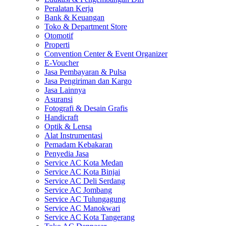
Peralatan Kerja
Bank & Keuangan
Toko & Department Store
Otomotif
Properti
Convention Center & Event Organizer
E-Voucher
Jasa Pembayaran & Pulsa
Jasa Pengiriman dan Kargo
Jasa Lainnya
Asuransi
Fotografi & Desain Grafis
Handicraft
Optik & Lensa
Alat Instrumentasi
Pemadam Kebakaran
Penyedia Jasa
Service AC Kota Medan
Service AC Kota Binjai
Service AC Deli Serdang
Service AC Jombang
Service AC Tulungagung
Service AC Manokwari
Service AC Kota Tangerang