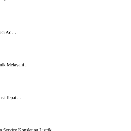
i Ac ...
k Melayani ...
i Tepat ...
ervice Konsleting Listrik ...