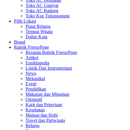
Toko AC Denpasar
Toko AC Gianyar
Toko AC Badung
Toko Kue Tulungagung
Pilih Lokasi
Pusat Belanja
Tempat Wisata
Daftar Kota
Brand
Rubrik FreezePage
Beranda Rubrik FreezePage
Artikel
Ensiklopedia
Listrik Dan Instrumentasi
News
Mekanikal
Event
Pendidikan
Makanan dan Minuman
Otomotif
Karir dan Pekerjaan
Kesehatan
Mainan dan Hobi
Travel dan Pariwisata
Belanja