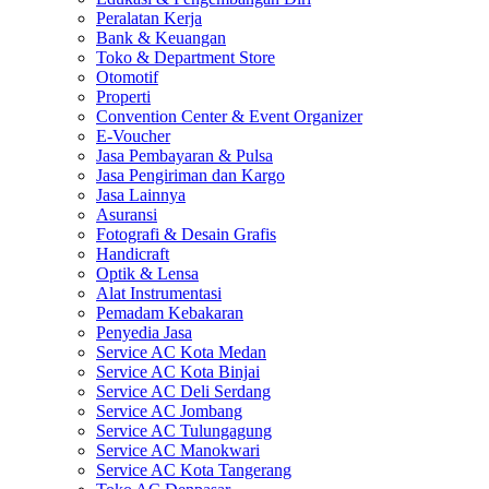
Peralatan Kerja
Bank & Keuangan
Toko & Department Store
Otomotif
Properti
Convention Center & Event Organizer
E-Voucher
Jasa Pembayaran & Pulsa
Jasa Pengiriman dan Kargo
Jasa Lainnya
Asuransi
Fotografi & Desain Grafis
Handicraft
Optik & Lensa
Alat Instrumentasi
Pemadam Kebakaran
Penyedia Jasa
Service AC Kota Medan
Service AC Kota Binjai
Service AC Deli Serdang
Service AC Jombang
Service AC Tulungagung
Service AC Manokwari
Service AC Kota Tangerang