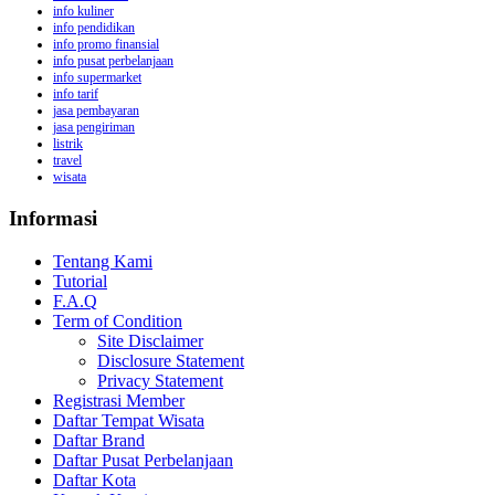
info kuliner
info pendidikan
info promo finansial
info pusat perbelanjaan
info supermarket
info tarif
jasa pembayaran
jasa pengiriman
listrik
travel
wisata
Informasi
Tentang Kami
Tutorial
F.A.Q
Term of Condition
Site Disclaimer
Disclosure Statement
Privacy Statement
Registrasi Member
Daftar Tempat Wisata
Daftar Brand
Daftar Pusat Perbelanjaan
Daftar Kota