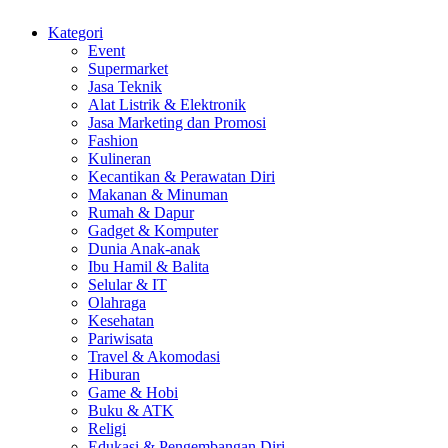
Kategori
Event
Supermarket
Jasa Teknik
Alat Listrik & Elektronik
Jasa Marketing dan Promosi
Fashion
Kulineran
Kecantikan & Perawatan Diri
Makanan & Minuman
Rumah & Dapur
Gadget & Komputer
Dunia Anak-anak
Ibu Hamil & Balita
Selular & IT
Olahraga
Kesehatan
Pariwisata
Travel & Akomodasi
Hiburan
Game & Hobi
Buku & ATK
Religi
Edukasi & Pengembangan Diri