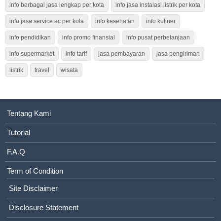
info berbagai jasa lengkap per kota
info jasa instalasi listrik per kota
info jasa service ac per kota
info kesehatan
info kuliner
info pendidikan
info promo finansial
info pusat perbelanjaan
info supermarket
info tarif
jasa pembayaran
jasa pengiriman
listrik
travel
wisata
Tentang Kami
Tutorial
F.A.Q
Term of Condition
Site Disclaimer
Disclosure Statement