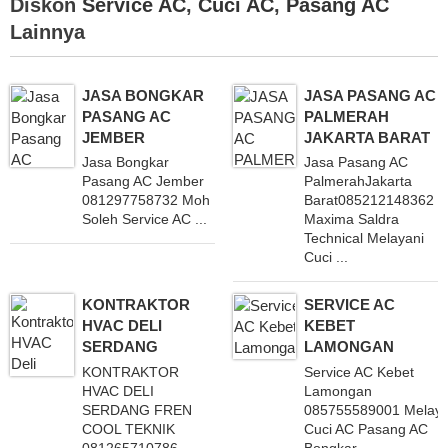
Diskon
Service AC
,
Cuci AC
,
Pasang AC
Lainnya
JASA BONGKAR
JASA PASANG AC
PASANG AC
PALMERAH
JEMBER
JAKARTA BARAT
Jasa Bongkar
Jasa Pasang AC
Pasang AC Jember
PalmerahJakarta
081297758732 Moh
Barat085212148362
Soleh Service AC ...
Maxima Saldra
Technical Melayani
Cuci ...
KONTRAKTOR
SERVICE AC
HVAC DELI
KEBET
SERDANG
LAMONGAN
KONTRAKTOR
Service AC Kebet
HVAC DELI
Lamongan
SERDANG FREN
085755589001 Melaya
COOL TEKNIK
Cuci AC Pasang AC
081265710786
Bongkar ...