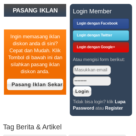
PASANG IKLAN
Login Member
GRATIS
Login dengan Facebook
Login dengan Twitter
Ingin memasang iklan
diskon anda di sini?
Login dengan Google+
Cepat dan Mudah. Klik
Tombol di bawah ini dan
Atau mengisi form berikut:
silahkan pasang iklan
diskon anda.
Tidak bisa login? klik
Lupa
Password
atau
Register
Tag Berita & Artikel