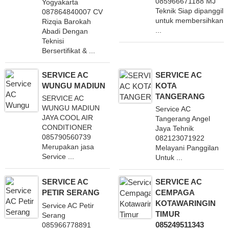
085966671188 MJ
Yogyakarta
Teknik Siap dipanggil
087864840007 CV
untuk membersihkan
Rizqia Barokah
...
Abadi Dengan
Teknisi
Bersertifikat & ...
SERVICE AC
SERVICE AC
WUNGU MADIUN
KOTA
TANGERANG
SERVICE AC
WUNGU MADIUN
Service AC
JAYA COOL AIR
Tangerang Angel
CONDITIONER
Jaya Tehnik
085790560739
082123071922
Merupakan jasa
Melayani Panggilan
Service ...
Untuk ...
SERVICE AC
SERVICE AC
PETIR SERANG
CEMPAGA
KOTAWARINGIN
Service AC Petir
TIMUR
Serang
085249511343
085966778891