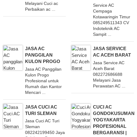
Melayani Cuci ac
Service AC
Perbaikan ac ...
Cempaga
Kotawaringin Timur
085249511343 CV
Indoteknik AC
Sampit ...
JASA AC
JASA SERVICE
PANGGILAN
AC ACEH BARAT
KULON PROGO
Jasa Service AC
Aceh Barat
Jasa AC Panggilan
082272686688
Kulon Progo
Melayani Jasa
Profesional untuk
Perawatan AC ...
Rumah dan Kantor
Mencari ...
JASA CUCI AC
CUCI AC
TURI SLEMAN
GONDOKUSUMAN
YOGYAKARTA
Jasa Cuci AC Turi
PROFESIONAL
Sleman
BERGARANSI |
082242199450 Jaya