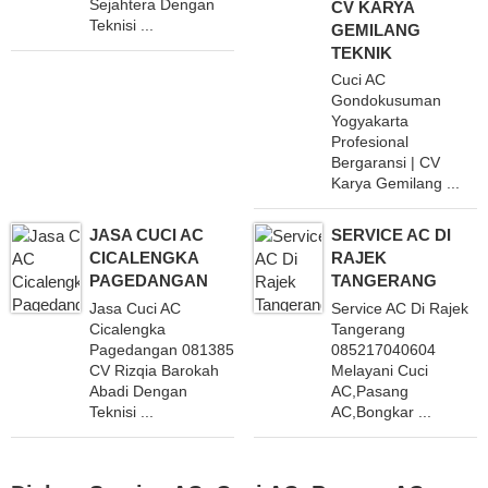
Sejahtera Dengan
CV KARYA
Teknisi ...
GEMILANG
TEKNIK
Cuci AC
Gondokusuman
Yogyakarta
Profesional
Bergaransi | CV
Karya Gemilang ...
JASA CUCI AC
SERVICE AC DI
CICALENGKA
RAJEK
PAGEDANGAN
TANGERANG
Jasa Cuci AC
Service AC Di Rajek
Cicalengka
Tangerang
Pagedangan 081385846234
085217040604
CV Rizqia Barokah
Melayani Cuci
Abadi Dengan
AC,Pasang
Teknisi ...
AC,Bongkar ...