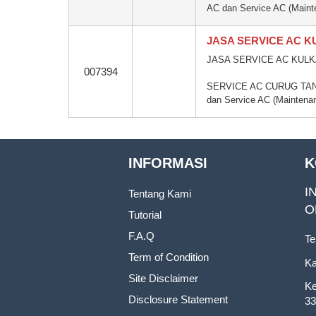
AC dan Service AC (Maint
JASA SERVICE AC 
JASA SERVICE AC KULK
007394
SERVICE AC CURUG TANGE
dan Service AC (Maintenan
INFORMASI
K
I
Tentang Kami
O
Tutorial
F.A.Q
Te
Term of Condition
Ka
Site Disclaimer
Ke
Disclosure Statement
33