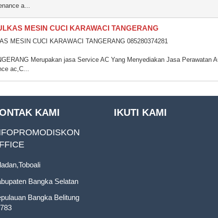
enance a...
KULKAS MESIN CUCI KARAWACI TANGERANG
AS MESIN CUCI KARAWACI TANGERANG 085280374281
RANG Merupakan jasa Service AC Yang Menyediakan Jasa Perawatan 
ce ac,C...
ONTAK KAMI
IKUTI KAMI
NFOPROMODISKON
FFICE
ladan,Toboali
bupaten Bangka Selatan
pulauan Bangka Belitung
783