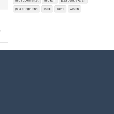
info supermarket
info tarif
jasa pembayaran
jasa pengiriman
listrik
travel
wisata
AC