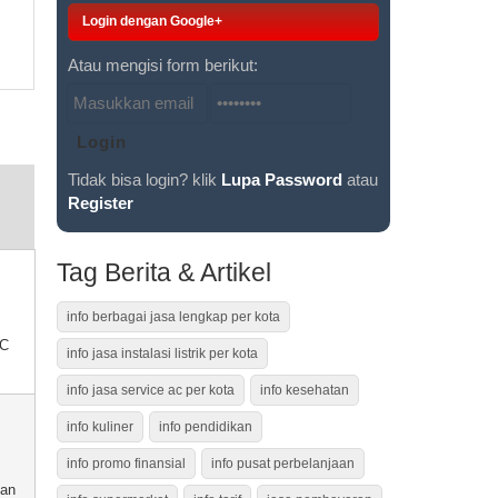
Login dengan Google+
Atau mengisi form berikut:
Tidak bisa login? klik
Lupa Password
atau
Register
Tag Berita & Artikel
info berbagai jasa lengkap per kota
AC
info jasa instalasi listrik per kota
info jasa service ac per kota
info kesehatan
info kuliner
info pendidikan
info promo finansial
info pusat perbelanjaan
tan