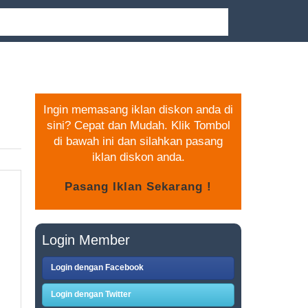
PASANG IKLAN GRATIS
Ingin memasang iklan diskon anda di
sini? Cepat dan Mudah. Klik Tombol
di bawah ini dan silahkan pasang
iklan diskon anda.
Login Member
Login dengan Facebook
Login dengan Twitter