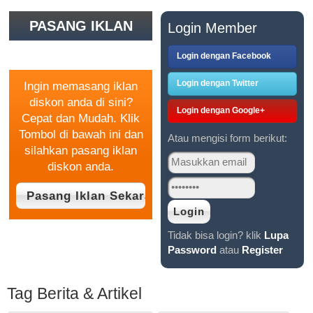
PASANG IKLAN
Login Member
GRATIS
Login dengan Facebook
Login dengan Twitter
Ingin memasang iklan
diskon anda di sini?
Login dengan Google+
Cepat dan Mudah. Klik
Tombol di bawah ini dan
Atau mengisi form berikut:
silahkan pasang iklan
diskon anda.
Tidak bisa login? klik
Lupa
Password
atau
Register
Tag Berita & Artikel