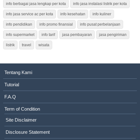
info berbagai jasa lengkap per kota
info jasa instalasi listrik per kota
info jasa service ac per kota
info kesehatan
info kuliner
info pendidikan
info promo finansial
info pusat perbelanjaan
info supermarket
info tarif
jasa pembayaran
jasa pengiriman
listrik
travel
wisata
Tentang Kami
Tutorial
F.A.Q
Term of Condition
Site Disclaimer
Disclosure Statement