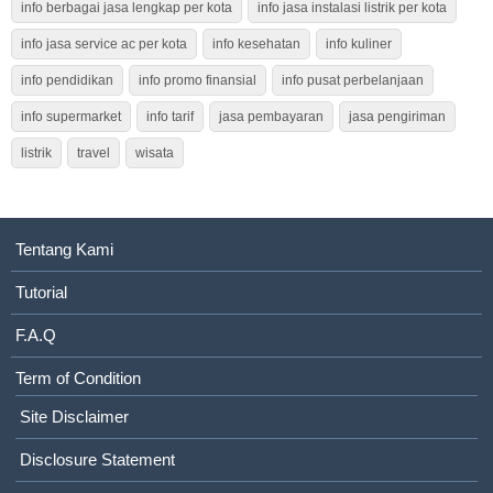
info berbagai jasa lengkap per kota
info jasa instalasi listrik per kota
info jasa service ac per kota
info kesehatan
info kuliner
info pendidikan
info promo finansial
info pusat perbelanjaan
info supermarket
info tarif
jasa pembayaran
jasa pengiriman
listrik
travel
wisata
Tentang Kami
Tutorial
F.A.Q
Term of Condition
Site Disclaimer
Disclosure Statement