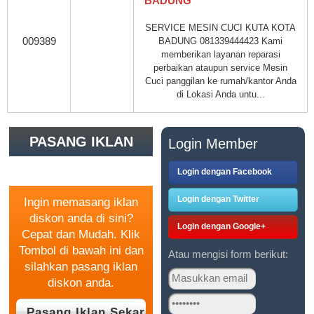
BADUNG
SERVICE MESIN CUCI KUTA KOTA
009389
BADUNG 081339444423 Kami
memberikan layanan reparasi
perbaikan ataupun service Mesin
Cuci panggilan ke rumah/kantor Anda
di Lokasi Anda untu...
PASANG IKLAN
Login Member
GRATIS
Login dengan Facebook
Login dengan Twitter
Ingin memasang iklan
diskon anda di sini?
Login dengan Google+
Cepat dan Mudah. Klik
Tombol di bawah ini dan
Atau mengisi form berikut:
silahkan pasang iklan
diskon anda.