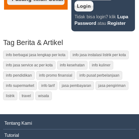
Tidak bisa login? klik
Lupa
Password
atau
Register
Tag Berita & Artikel
info berbagai jasa lengkap per kota
info jasa instalasi listrik per kota
info jasa service ac per kota
info kesehatan
info kuliner
info pendidikan
info promo finansial
info pusat perbelanjaan
info supermarket
info tarif
jasa pembayaran
jasa pengiriman
listrik
travel
wisata
Tentang Kami
Tutorial