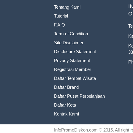
I
Tentang Kami
O
Tutorial
F.A.Q
Te
Term of Condition
Ka
Site Disclaimer
Ke
Disclosure Statement
33
Privacy Statement
Ph
Registrasi Member
Daftar Tempat Wisata
Daftar Brand
Daftar Pusat Perbelanjaan
Daftar Kota
Kontak Kami
InfoPromoDiskon.com
© 2015. All right