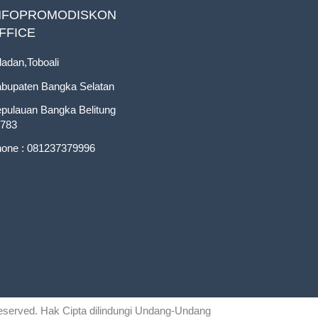
NFOPROMODISKON
FFICE
ladan,Toboali
bupaten Bangka Selatan
pulauan Bangka Belitung
783
one : 081237379996
 reserved. Hak Cipta dilindungi Undang-Undang