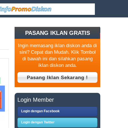
PASANG IKLAN GRATIS
Ingin memasang iklan diskon anda di
sini? Cepat dan Mudah. Klik Tombol
di bawah ini dan silahkan pasang
iklan diskon anda.
Login Member
Login dengan Facebook
Login dengan Twitter