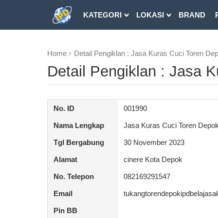
KATEGORI
LOKASI
BRAND
DOWNLOAD
Home
Detail Pengiklan : Jasa Kuras Cuci Toren De
Detail Pengiklan : Jasa 
No. ID
001990
Nama Lengkap
Jasa Kuras Cuci Toren Depo
Tgl Bergabung
30 November 2023
Alamat
cinere Kota Depok
No. Telepon
082169291547
Email
tukangtorendepokipdbelajas
Pin BB