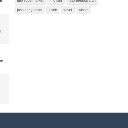
info supermarket
info tarif
jasa pembayaran
an
jasa pengiriman
listrik
travel
wisata
g
an