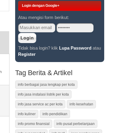
Login dengan Google+
Atau mengisi form berikut:
Tidak bisa login? klik
Lupa Password
atau
Register
Tag Berita & Artikel
n
info berbagai jasa lengkap per kota
info jasa instalasi listrik per kota
info jasa service ac per kota
info kesehatan
info kuliner
info pendidikan
info promo finansial
info pusat perbelanjaan