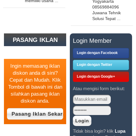
memiliki usaha ...
Yogyakarta
08569884096
Juwana Tehnik
Solusi Tepat ...
PASANG IKLAN
Login Member
GRATIS
Login dengan Facebook
Login dengan Twitter
Ingin memasang iklan
diskon anda di sini?
Login dengan Google+
Cepat dan Mudah. Klik
Tombol di bawah ini dan
Atau mengisi form berikut:
silahkan pasang iklan
diskon anda.
Tidak bisa login? klik
Lupa