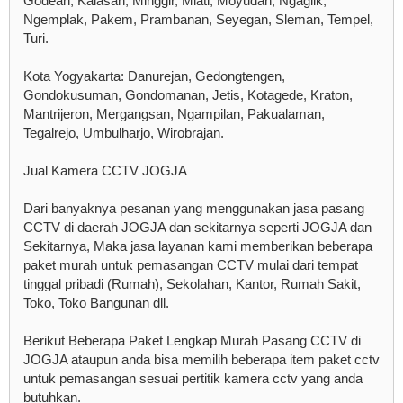
Godean, Kalasan, Minggir, Mlati, Moyudan, Ngaglik,
Ngemplak, Pakem, Prambanan, Seyegan, Sleman, Tempel,
Turi.
Kota Yogyakarta: Danurejan, Gedongtengen,
Gondokusuman, Gondomanan, Jetis, Kotagede, Kraton,
Mantrijeron, Mergangsan, Ngampilan, Pakualaman,
Tegalrejo, Umbulharjo, Wirobrajan.
Jual Kamera CCTV JOGJA
Dari banyaknya pesanan yang menggunakan jasa pasang
CCTV di daerah JOGJA dan sekitarnya seperti JOGJA dan
Sekitarnya, Maka jasa layanan kami memberikan beberapa
paket murah untuk pemasangan CCTV mulai dari tempat
tinggal pribadi (Rumah), Sekolahan, Kantor, Rumah Sakit,
Toko, Toko Bangunan dll.
Berikut Beberapa Paket Lengkap Murah Pasang CCTV di
JOGJA ataupun anda bisa memilih beberapa item paket cctv
untuk pemasangan sesuai pertitik kamera cctv yang anda
butuhkan.