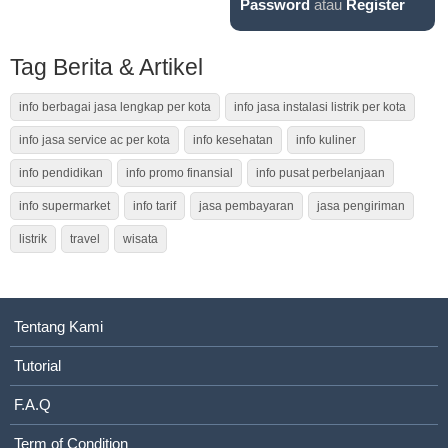
Password
atau
Register
Tag Berita & Artikel
info berbagai jasa lengkap per kota
info jasa instalasi listrik per kota
info jasa service ac per kota
info kesehatan
info kuliner
info pendidikan
info promo finansial
info pusat perbelanjaan
info supermarket
info tarif
jasa pembayaran
jasa pengiriman
listrik
travel
wisata
Tentang Kami
Tutorial
F.A.Q
Term of Condition