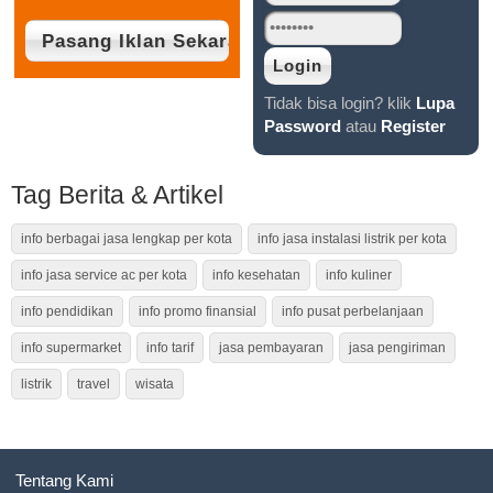
Tidak bisa login? klik
Lupa
Password
atau
Register
Tag Berita & Artikel
info berbagai jasa lengkap per kota
info jasa instalasi listrik per kota
info jasa service ac per kota
info kesehatan
info kuliner
info pendidikan
info promo finansial
info pusat perbelanjaan
info supermarket
info tarif
jasa pembayaran
jasa pengiriman
listrik
travel
wisata
Tentang Kami