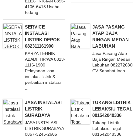
ELECTRICIAN 0856-
4106-6415 Usaha
Bidang ...
SERVICE
JASA PASANG
INSTALASI
ATAP BAJA
LISTRIK DEPOK
RINGAN MEDAN
082311161900
LABUHAN
KARYA TEHNIK
Jasa Pasang Atap
ABADI. HP/WA 0823-
Baja Ringan Medan
1116-1900
Labuhan 0822726866
Pelayanan jasa
CV Sahabat Indo ...
instalasi listrik &
perbaikan instalasi
...
JASA INSTALASI
TUKANG LISTRIK
LISTRIK
LEBAKSIU TEGAL
SURABAYA
081542048336
JASA INSTALASI
Tukang Listrik
LISTRIK SURABAYA
Lebaksiu Tegal
0857-3245-2605
081542048336