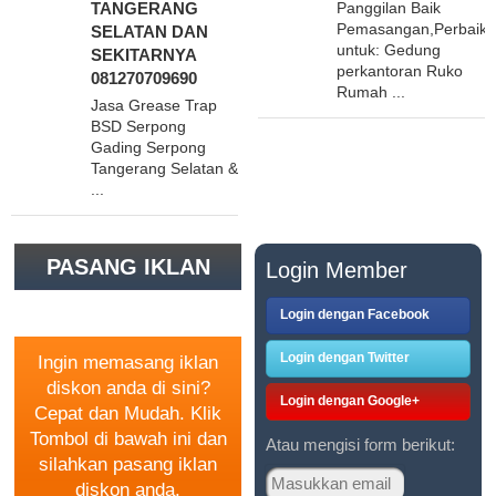
TANGERANG
Panggilan Baik
Pemasangan,Perbaika
SELATAN DAN
untuk: Gedung
SEKITARNYA
perkantoran Ruko
081270709690
Rumah ...
Jasa Grease Trap
BSD Serpong
Gading Serpong
Tangerang Selatan &
...
PASANG IKLAN
Login Member
GRATIS
Login dengan Facebook
Login dengan Twitter
Ingin memasang iklan
diskon anda di sini?
Login dengan Google+
Cepat dan Mudah. Klik
Tombol di bawah ini dan
Atau mengisi form berikut:
silahkan pasang iklan
diskon anda.