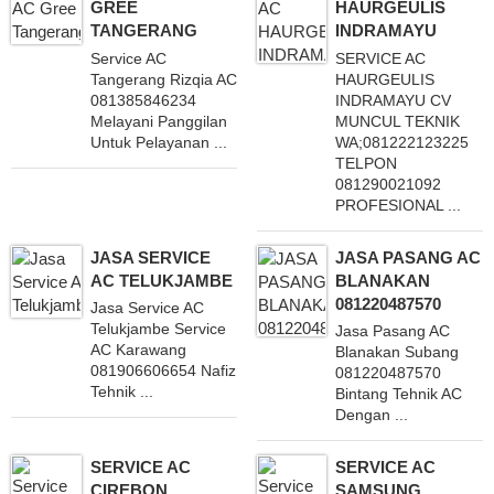
GREE
HAURGEULIS
TANGERANG
INDRAMAYU
Service AC
SERVICE AC
Tangerang Rizqia AC
HAURGEULIS
081385846234
INDRAMAYU CV
Melayani Panggilan
MUNCUL TEKNIK
Untuk Pelayanan ...
WA;081222123225
TELPON
081290021092
PROFESIONAL ...
JASA SERVICE
JASA PASANG AC
AC TELUKJAMBE
BLANAKAN
081220487570
Jasa Service AC
Telukjambe Service
Jasa Pasang AC
AC Karawang
Blanakan Subang
081906606654 Nafiz
081220487570
Tehnik ...
Bintang Tehnik AC
Dengan ...
SERVICE AC
SERVICE AC
CIREBON
SAMSUNG