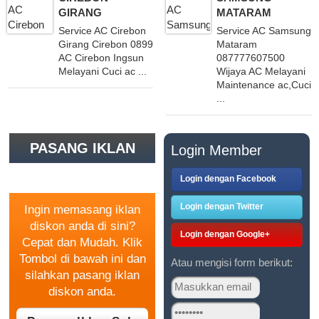
GIRANG
MATARAM
Service AC Cirebon
Service AC Samsung
Girang Cirebon 08997777171
Mataram
AC Cirebon Ingsun
087777607500
Melayani Cuci ac ...
Wijaya AC Melayani
Maintenance ac,Cuci
...
PASANG IKLAN
Login Member
GRATIS
Login dengan Facebook
Login dengan Twitter
Ingin memasang iklan
diskon anda di sini?
Login dengan Google+
Cepat dan Mudah. Klik
Tombol di bawah ini dan
Atau mengisi form berikut:
silahkan pasang iklan
diskon anda.