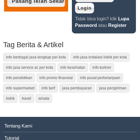
Tidak bisa login? klik
Lupa
Password
atau
Register
Tag Berita & Artikel
info berbagai jasa lengkap per kota
info jasa instalasi listrik per kota
info jasa service ac per kota
info kesehatan
info kuliner
info pendidikan
info promo finansial
info pusat perbelanjaan
info supermarket
info tarif
jasa pembayaran
jasa pengiriman
listrik
travel
wisata
Tentang Kami
Tutorial